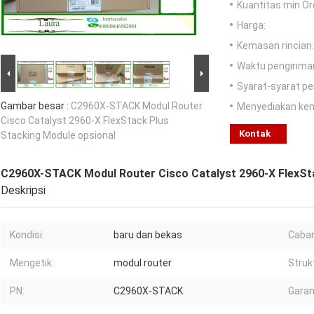
Kuantitas min Or
Harga:
Kemasan rincian:
Waktu pengirima
Syarat-syarat p
Gambar besar :
C2960X-STACK Modul Router
Menyediakan ke
Cisco Catalyst 2960-X FlexStack Plus
Kontak
Stacking Module opsional
C2960X-STACK Modul Router Cisco Catalyst 2960-X FlexSta
Deskripsi
Kondisi:
baru dan bekas
Caba
Mengetik:
modul router
Struk
PN:
C2960X-STACK
Garan