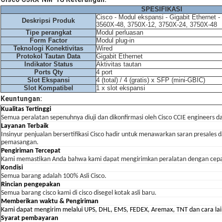
SPESIFIKASI
Cisco - Modul ekspansi - Gigabit Ethernet -
Deskripsi Produk
3560X-48, 3750X-12, 3750X-24, 3750X-48
Tipe perangkat
Modul perluasan
Form Factor
Modul plug-in
Teknologi Konektivitas
Wired
Protokol Tautan Data
Gigabit Ethernet
Indikator Status
Aktivitas tautan
Ports Qty
4 port
Slot Ekspansi
4 (total) / 4 (gratis) x SFP (mini-GBIC)
Slot Kompatibel
1 x slot ekspansi
Keuntungan:
Kualitas Tertinggi
Semua peralatan sepenuhnya diuji dan dikonfirmasi oleh Cisco CCIE engineers 
Layanan Terbaik
Insinyur penjualan bersertifikasi Cisco hadir untuk menawarkan saran presales
pemasangan.
Pengiriman Tercepat
Kami memastikan Anda bahwa kami dapat mengirimkan peralatan dengan cepat
Kondisi
Semua barang adalah 100% Asli Cisco.
Rincian pengepakan
Semua barang cisco kami di cisco disegel kotak asli baru.
Memberikan waktu & Pengiriman
Kami dapat mengirim melalui UPS, DHL, EMS, FEDEX, Aremax, TNT dan cara lai
Syarat pembayaran