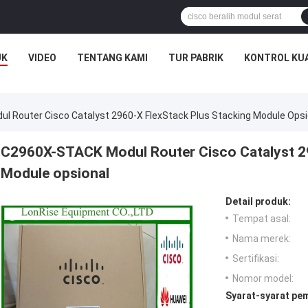
UK
VIDEO
TENTANG KAMI
TUR PABRIK
KONTROL KU
 Router Cisco Catalyst 2960-X FlexStack Plus Stacking Module Opsi
C2960X-STACK Modul Router Cisco Catalyst 29
Module opsional
Detail produk:
Tempat asal:
Nama merek:
Sertifikasi:
Nomor model:
Syarat-syarat pe