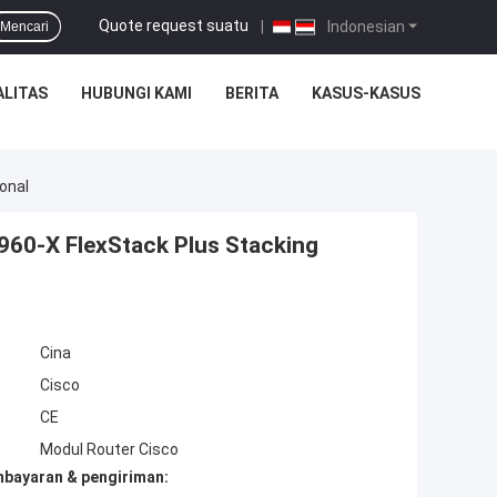
Quote request suatu
|
Indonesian
Mencari
ALITAS
HUBUNGI KAMI
BERITA
KASUS-KASUS
onal
60-X FlexStack Plus Stacking
Cina
Cisco
CE
Modul Router Cisco
mbayaran & pengiriman: