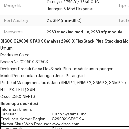
Catalyst 3750-X / 3560-X 1G
Mengetik:
Tipe 
Jaringan & Mod Ekspansi
Port Auxiliary:
2 x SFP (mini-GBIC)
Tauta
Menyoroti:
2960 stacking module
,
2960 sfp module
CISCO C2960X-STACK Catalyst 2960-X FlexStack Plus Stacking Mo
Umum:
Produsen Cisco
Bagian No C2960X-STACK
Deskripsi Produk Cisco FlexStack-Plus - modul susun jaringan
Modul Penumpukan Jaringan Jenis Perangkat
Protokol Manajemen Jarak Jauh SNMP 1, SNMP 2, SNMP 3, SNMP 2c, 
HTTPS, TFTP, SSH
Cisco
C3KX-NM-1G
Beberapa deskripsi:
Informasi Umum:
Pabrikan
Cisco Systems, Inc.
Produsen Nomor Bagian
C2960X-STACK =
Alamat Situs Web Produsen
www.cisco.com
Nama merk
Cisco