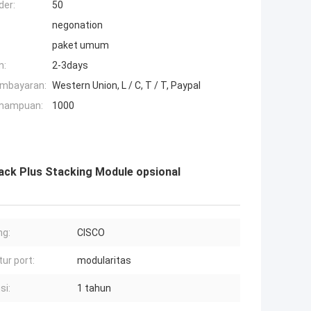
der:
50
negonation
paket umum
n:
2-3days
embayaran:
Western Union, L / C, T / T, Paypal
mampuan:
1000
ck Plus Stacking Module opsional
ng:
CISCO
tur port:
modularitas
si:
1 tahun