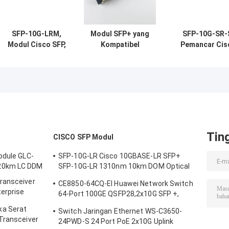
SFP-10G-LRM,
Modul SFP+ yang
SFP-10G-SR-
Modul Cisco SFP,
Kompatibel
Pemancar Cis
10Gbps, Konektor
dengan Cisco
SFP+,
LC, Jangkauan
SFP-10G-SR |
10Gbps/850nm/
220m
Pemancar MMF
10GBASE-SR
850nm
Tin
CISCO SFP Modul
odule GLC-
SFP-10G-LR Cisco 10GBASE-LR SFP+
20km LC DDM
SFP-10G-LR 1310nm 10km DOM Optical
Transceiver Module
ransceiver
CE8850-64CQ-EI Huawei Network Switch
terprise
64-Port 100GE QSFP28,2x10G SFP +,
tanpa Kipas
ka Serat
Switch Jaringan Ethernet WS-C3650-
Transceiver
24PWD-S 24 Port PoE 2x10G Uplink