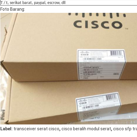
T / t, serikat barat, paypal, escrow, dll
Foto Barang:
,
,
Label:
transceiver serat cisco
cisco beralih modul serat
cisco sfp t