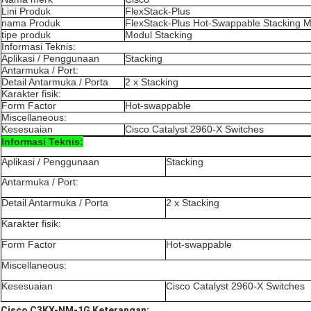
Lini Produk
FlexStack-Plus
nama Produk
FlexStack-Plus Hot-Swappable Stacking 
tipe produk
Modul Stacking
Informasi Teknis:
Aplikasi / Penggunaan
Stacking
Antarmuka / Port:
Detail Antarmuka / Porta
2 x Stacking
Karakter fisik:
Form Factor
Hot-swappable
Miscellaneous:
Kesesuaian
Cisco Catalyst 2960-X Switches
Informasi Teknis:
Aplikasi / Penggunaan
Stacking
Antarmuka / Port:
Detail Antarmuka / Porta
2 x Stacking
Karakter fisik:
Form Factor
Hot-swappable
Miscellaneous:
Kesesuaian
Cisco Catalyst 2960-X Switches
Cisco C3KX-NM-1G
Keterangan: