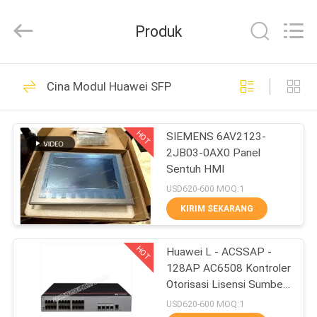
LonRise
Equipment
Co.
Produk
Ltd..
All
Rights
Reserved.
RUMAH
538
Cina Modul Huawei SFP
Modul Transceiver
PRODUK
optik
HOT
SIEMENS 6AV2123-
2JB03-0AX0 Panel
VIDEO
Sentuh HMI
USD620-600 MOQ:1
TENTANG
KIRIM SEKARANG
235
KAMI
SFP Optical
HOT
Huawei L - ACSSAP -
128AP AC6508 Kontroler
TUR
Transceiver
Otorisasi Lisensi Sumber
PABRIK
Daya AP
USD620-600 MOQ:1