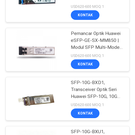
KEBIJAKAN
1310nm 10km LC SMF
USD620-600 MOQ:1
PRIVASI
KONTAK
302
Pemancar Optik Huawei
Modul Huawei SFP
eSFP-GE-SX-MM850 |
Modul SFP Multi-Mode
1G 850nm LC untuk
USD620-600 MOQ:1
Jaringan Perusahaan
KONTAK
SFP-10G-BXD1,
1582
Transceiver Optik Seri
Saklar Ethernet
Huawei SFP-10G, 10G
SFP+, BIDI
USD620-600 MOQ:1
Cisco
TX1330/RX1270, 10km
KONTAK
SM
SFP-10G-BXU1,