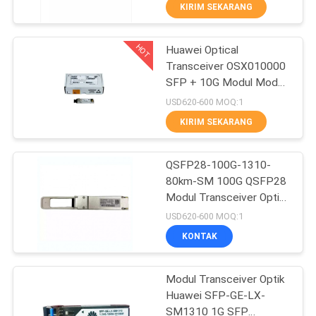
KIRIM SEKARANG
KONTROL
HOT
Huawei Optical
KUALITAS
273
Transceiver OSX010000
SFP + 10G Modul Mode
HUBUNGI
CISCO SFP Modul
Tunggal 1310nm 10km
USD620-600 MOQ:1
LC
KAMI
KIRIM SEKARANG
BERITA
QSFP28-100G-1310-
80km-SM 100G QSFP28
Modul Transceiver Optik
KASUS-
757
untuk Serat Mode
USD620-600 MOQ:1
Tunggal 80km
KASUS
KONTAK
Kontrol Industri PLC
SITEMAP
Modul Transceiver Optik
Huawei SFP-GE-LX-
SM1310 1G SFP