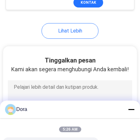
KONTAK
187
Modul Router Cisco
Lihat Lebih
Tinggalkan pesan
Kami akan segera menghubungi Anda kembali!
160
Catu Daya Cisco
Dora
5:26 AM
131