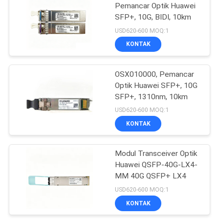
Pemancar Optik Huawei
SFP+, 10G, BIDI, 10km
1097
USD620-600 MOQ:1
Switch Jaringan
KONTAK
Huawei
OSX010000, Pemancar
Optik Huawei SFP+, 10G
SFP+, 1310nm, 10km
USD620-600 MOQ:1
KONTAK
103
Titik Akhir
Modul Transceiver Optik
Huawei QSFP-40G-LX4-
Konferensi Video
MM 40G QSFP+ LX4
USD620-600 MOQ:1
KONTAK