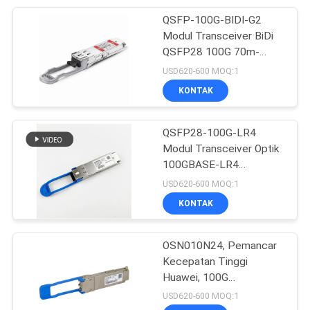
QSFP-100G-BIDI-G2
69
Modul Transceiver BiDi
QSFP28 100G 70m-
Cisco IP Phone
100m
USD620-600 MOQ:1
KONTAK
QSFP28-100G-LR4
Modul Transceiver Optik
100GBASE-LR4
189
Kompatibel dengan
USD620-600 MOQ:1
Huawei 10km SMF LC
KONTAK
Huawei OSN
DDM
OSN010N24, Pemancar
Kecepatan Tinggi
Huawei, 100G
QSFP28/LC/10km
USD620-600 MOQ:1