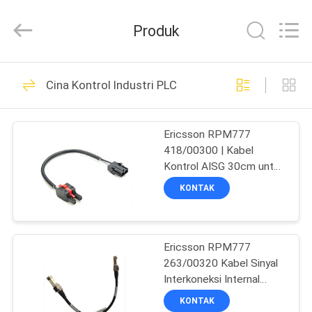
LonRise
Equipment
Co.
Produk
Ltd..
All
Rights
Reserved.
RUMAH
538
Cina Kontrol Industri PLC
Modul Transceiver
PRODUK
optik
Ericsson RPM777
418/00300 | Kabel
VIDEO
Kontrol AISG 30cm untuk
RBS6601
KONTAK
TENTANG
235
KAMI
SFP Optical
Ericsson RPM777
263/00320 Kabel Sinyal
TUR
Transceiver
Interkoneksi Internal
PABRIK
Telekomunikasi
KONTAK