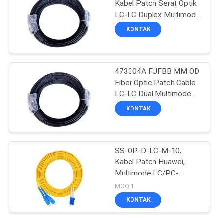
Kabel Patch Serat Optik
LC-LC Duplex Multimode
1097
100m Jumper Serat
KONTAK
Jaringan Pusat Data
Switch Jaringan
Kepadatan Tinggi
Huawei
473304A FUFBB MM OD
Fiber Optic Patch Cable
LC-LC Dual Multimode
50m Performa Tinggi
KONTAK
Pusat Data Fiber Jumper
103
Titik Akhir
SS-OP-D-LC-M-10,
Kabel Patch Huawei,
Konferensi Video
Multimode LC/PC-
LC/PC, PVC 2mm, 10m
MOQ:1
KONTAK