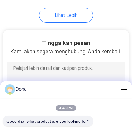
69
Lihat Lebih
Cisco IP Phone
Tinggalkan pesan
Kami akan segera menghubungi Anda kembali!
189
Huawei OSN
Dora
4:43 PM
Good day, what product are you looking for?
Semua