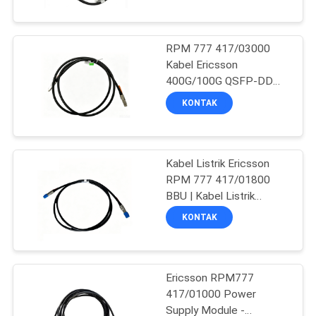
KONTROL
RPM 777 417/03000
KUALITAS
273
Kabel Ericsson
400G/100G QSFP-DD
HUBUNGI
DAC
CISCO SFP Modul
KONTAK
KAMI
Kabel Listrik Ericsson
BERITA
RPM 777 417/01800
BBU | Kabel Listrik
KASUS-
757
Stasiun Pangkalan
KONTAK
KASUS
Kontrol Industri PLC
Ericsson RPM777
SITEMAP
417/01000 Power
Supply Module -