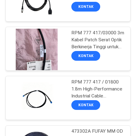
KEBIJAKAN
Spesifikasi & Harga
KONTAK
PRIVASI
302
RPM 777 417/03000 3m
Modul Huawei SFP
Kabel Patch Serat Optik
Berkinerja Tinggi untuk
Transmisi Data yang
KONTAK
Andal
RPM 777 417 / 01800
1580
1.8m High-Performance
Saklar Ethernet
Industrial Cable
Assembly. Solusi
KONTAK
Cisco
Konektivitas Presisi yang
awet.
473302A FUFAY MM OD