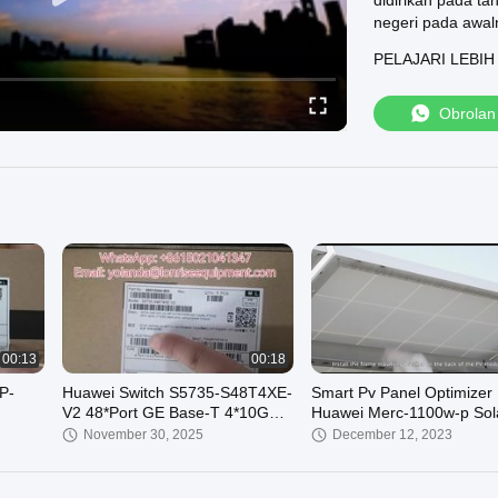
didirikan pada ta
negeri pada awal
komunikasi data H
PELAJARI LEBIH
pengembangan yan
negeri. Dengan d
keras TIK global 
Obrolan
LC1000-24T-4G-
24T-4G-CEC9200
24P-4X-EC9200L
EC9200L-24P-4X
KITC9300-48T-E
125WACCAB-SPW
00:13
00:18
P-
Huawei Switch S5735-S48T4XE-
Smart Pv Panel Optimizer
V2 48*Port GE Base-T 4*10GE
Huawei Merc-1100w-p Sol
FP
SFP+ Port 2*12GE Port
Power Optimizer 1100w Efi
November 30, 2025
December 12, 2023
Tumpukan
Tinggi