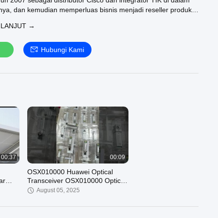
hun 2007 sebagai distributor Cisco dan integrator TIK di dalam
nya, dan kemudian memperluas bisnis menjadi reseller produk
uawei dan Juniper, peralatan jaringan Fortinet. Setelah
 LANJUT →
g mantap selama 5 tahun, akhirnya menemukan bisnis di luar
emikian Lonrise melangkah di jalan sebagai pemasok perangkat
yang telah memiliki reputasi baik di lapangan.C1000-48T-4X-
Hubungi Kami
LC1000-48P-4G-LC1000-48P-4X-LC1000-48T-4G-LC9200L-
L-48P-4X-CAC9200L-24T-4X-CAC9200L-48P-4G-EC9200L-
-24T-4G-EC9200L-48T-4G-EC9200L-24P-4G-EC9200L-48T-4X-
-CAC9200L-24T-4G-CAC9200L-48P-4G-CEC9200L-STACK-
C9300-24T-AC9300-24T-EC9300-48T-AC9300-NM-8XPWR-C5-
R-30CMC9300L-24T-4G-E
00:37
00:09
OSX010000 Huawei Optical
ar
Transceiver OSX010000 Optical
siensi
Transceiver SFP+ 10G Modul
August 05, 2025
Mode Tunggal ((1310n