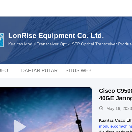
LonRise Equipment Co. Ltd.
Kualitas Modul Transceiver Optik, SFP Optical Transceiver Produs
DEO
DAFTAR PUTAR
SITUS WEB
Cisco C9500
40GE Jarin
May 16, 2023
Kualitas Cisco Et
module.com/chin