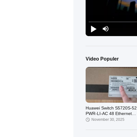
Video Populer
Huawei Switch S5720S-52
PWR-LI-AC 48 Ethernet
10/100/1000 Port 4 Gig S
November 30, 2025
PoE+ 370W