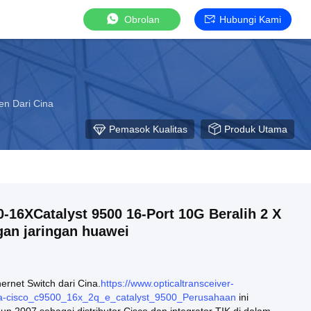
Obrolan
Hubungi Kami
en Dari Cina
Pemasok Kualitas
Produk Utama
-16XCatalyst 9500 16-Port 10G Beralih 2 X
gan jaringan huawei
hernet Switch dari Cina.
https://www.opticaltransceiver-
a-cisco_c9500_16x_2q_e_catalyst_9500_Perusahaan
ini