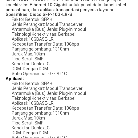
konektivitas Ethernet 10 Gigabit untuk pusat data, kabel kabel
perusahaan, dan aplikasi transportasi penyedia layanan.
Spesifikasi
Cisco SFP-10G-LR-S
Faktor Bentuk: SFP +
Jenis Perangkat: Modul Transceiver
Antarmuka (Bus) Jenis: Plug-in modul
Teknologi Konektivitas: Berkabel
Aplikasi: 10GBASE-LR
Kecepatan Transfer Data: 10Gbps
Panjang gelombang: 1310nm
Jarak Max: 10km
Tipe Serat: SMF
Konektor: DuplexLC
DDM: Dengan DDM
Suhu Operasional: 0 ~ 70 ° C
Aplikasi:
Faktor Bentuk: SFP +
Jenis Perangkat: Modul Transceiver
Antarmuka (Bus) Jenis: Plug-in modul
Teknologi Konektivitas: Berkabel
Aplikasi: 10GBASE-LR
Kecepatan Transfer Data: 10Gbps
Panjang gelombang: 1310nm
Jarak Max: 10km
Tipe Serat: SMF
Konektor: DuplexLC
DDM: Dengan DDM
Suhu Operasional: 0 ~ 70 ° C