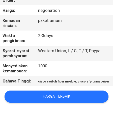
Order:
KONTROL
Harga:
negonation
KUALITAS
Kemasan
paket umum
rincian:
HUBUNGI
Waktu
2-3days
pengiriman:
KAMI
Syarat-syarat
Western Union, L / C, T / T, Paypal
pembayaran:
BERITA
Menyediakan
1000
kemampuan:
KASUS-
Cahaya Tinggi:
,
cisco switch fiber module
cisco sfp transceiver
KASUS
HARGA TERBAIK
SITEMAP