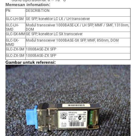
Memesan infomation:
PN
DESCRIBTION
GLC-LH-SM
GE SFP, konektor LC LX / LH transceiver
GLC-LH-
Modul transceiver 1000BASE-LX / LH SFP, MMF / SMF, 1310nm,
SMD
DOM
GLC-SX-MM
GE SFP, konektor LC SX transceiver
GLC-SX-
Modul transceiver 1000BASE-SX SFP, MMF, 850nm, DOM
MMD
GLC-ZX-SM
1000BASE-ZX SFP
GLC-ZX-SM
1000BASE-ZX SFP
Gambar untuk referensi: