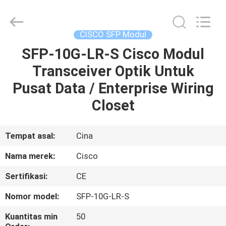
LonRise
Equipment
Co.
Ltd..
All
CISCO SFP Modul
Rights
Reserved.
SFP-10G-LR-S Cisco Modul
RUMAH
Transceiver Optik Untuk
PRODUK
Pusat Data / Enterprise Wiring
Closet
VIDEO
Tempat asal:
Cina
TENTANG
Nama merek:
Cisco
KAMI
Sertifikasi:
CE
TUR
Nomor model:
SFP-10G-LR-S
PABRIK
Kuantitas min
50