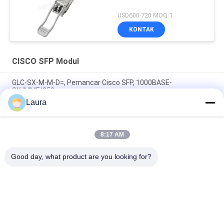
USD600-720 MOQ:1
KONTAK
CISCO SFP Modul
GLC-SX-M-M-D=, Pemancar Cisco SFP, 1000BASE-
SX/MMF/850nm
Laura
SFP-25G-SR-S=, Modul SFP Cisco 25GBASE-SR, 25Gbps,
Konektor LC, MMF 100m
8:17 AM
QSFP-100G-SWDM4 100G QSFP28 SWDM4 850-940nm 100m
DOM Modul Transceiver Optik
Good day, what product are you looking for?
Bad Request
Semua
Modul Transceiver 
SFP Optical 
Optik
Transceiver