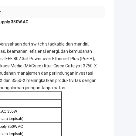
r
upply 350W AC
perusahaan dari switch stackable dan mandiri,
itas, keamanan, efisiensi energi, dan kemudahan
asi IEEE 802.3at Power over Ethernet Plus (PoE +),
kses Media (MACsec) fitur. Cisco Catalyst 3750-X
emudahan manajemen dan perlindungan investasi
-X dan 3560-X meningkatkan produktivitas dengan
k pengalaman jaringan tanpa batas.
ya AC 350W
ecara terpisah)
upply 350W AC
ecara terpisah)