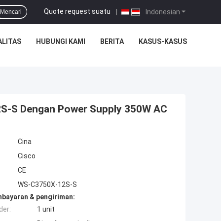
Quote request suatu
|
Indonesian
Mencari
ALITAS
HUBUNGI KAMI
BERITA
KASUS-KASUS
2S-S Dengan Power Supply 350W AC
Cina
Cisco
CE
WS-C3750X-12S-S
mbayaran & pengiriman:
der:
1 unit