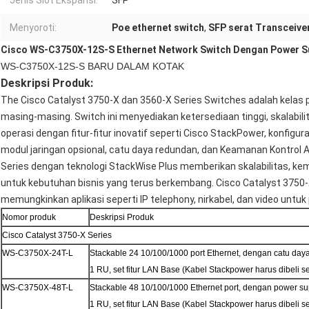
Jenis Slot Ekspansi:
SFP
Menyoroti:
Poe ethernet switch
,
SFP serat Transceive
Cisco WS-C3750X-12S-S Ethernet Network Switch Dengan Power S
WS-C3750X-12S-S BARU DALAM KOTAK
Deskripsi Produk:
The Cisco Catalyst 3750-X dan 3560-X Series Switches adalah kelas 
masing-masing. Switch ini menyediakan ketersediaan tinggi, skalabil
operasi dengan fitur-fitur inovatif seperti Cisco StackPower, konfigur
modul jaringan opsional, catu daya redundan, dan Keamanan Kontrol A
Series dengan teknologi StackWise Plus memberikan skalabilitas, k
untuk kebutuhan bisnis yang terus berkembang. Cisco Catalyst 3750
memungkinkan aplikasi seperti IP telephony, nirkabel, dan video untu
Nomor produk
Deskripsi Produk
Cisco Catalyst 3750-X Series
WS-C3750X-24T-L
Stackable 24 10/100/1000 port Ethernet, dengan catu da
1 RU, set fitur LAN Base (Kabel Stackpower harus dibeli s
WS-C3750X-48T-L
Stackable 48 10/100/1000 Ethernet port, dengan power s
1 RU, set fitur LAN Base (Kabel Stackpower harus dibeli s