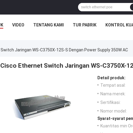
UK
VIDEO
TENTANG KAMI
TUR PABRIK
KONTROL KU
t Switch Jaringan WS-C3750X-12S-S Dengan Power Supply 350W AC
Cisco Ethernet Switch Jaringan WS-C3750X-1
Detail produk:
Tempat asal:
Nama merek:
Sertifikasi:
Nomor model:
Syarat-syarat pe
Kuantitas min Or