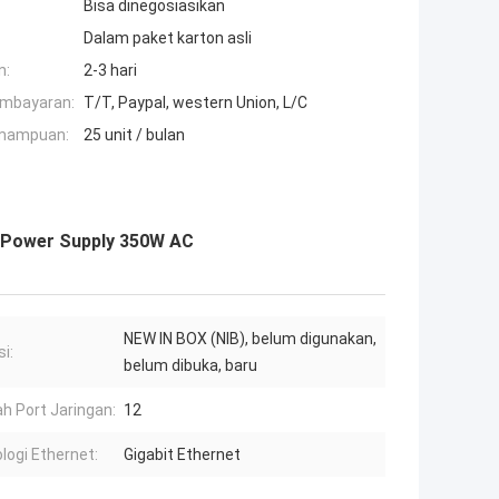
Bisa dinegosiasikan
Dalam paket karton asli
n:
2-3 hari
embayaran:
T/T, Paypal, western Union, L/C
mampuan:
25 unit / bulan
 Power Supply 350W AC
NEW IN BOX (NIB), belum digunakan,
i:
belum dibuka, baru
h Port Jaringan:
12
logi Ethernet:
Gigabit Ethernet