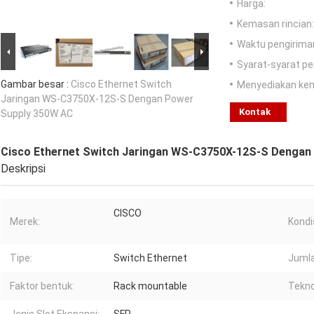
Harga:
Kemasan rincian:
Waktu pengirima
Syarat-syarat p
Gambar besar :
Cisco Ethernet Switch
Menyediakan ke
Jaringan WS-C3750X-12S-S Dengan Power
Kontak
Supply 350W AC
Cisco Ethernet Switch Jaringan WS-C3750X-12S-S Dengan
Deskripsi
CISCO
Merek:
Kondis
Tipe:
Switch Ethernet
Jumla
Faktor bentuk:
Rack mountable
Tekno