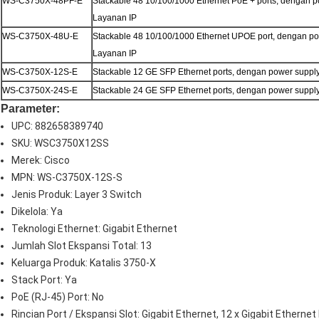
WS-C3750X-48PF-E
Stackable 48 10/100/1000 Ethernet PoE + ports, dengan p
Layanan IP
WS-C3750X-48U-E
Stackable 48 10/100/1000 Ethernet UPOE port, dengan pow
Layanan IP
WS-C3750X-12S-E
Stackable 12 GE SFP Ethernet ports, dengan power supply
WS-C3750X-24S-E
Stackable 24 GE SFP Ethernet ports, dengan power supply
Parameter:
UPC: 882658389740
SKU: WSC3750X12SS
Merek: Cisco
MPN: WS-C3750X-12S-S
Jenis Produk: Layer 3 Switch
Dikelola: Ya
Teknologi Ethernet: Gigabit Ethernet
Jumlah Slot Ekspansi Total: 13
Keluarga Produk: Katalis 3750-X
Stack Port: Ya
PoE (RJ-45) Port: No
Rincian Port / Ekspansi Slot: Gigabit Ethernet, 12 x Gigabit Etherne