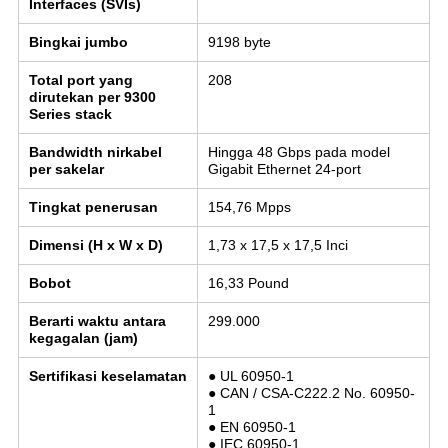
Interfaces (SVIs)
Bingkai jumbo
9198 byte
Total port yang
208
dirutekan per 9300
Series stack
Bandwidth nirkabel
Hingga 48 Gbps pada model
per sakelar
Gigabit Ethernet 24-port
Tingkat penerusan
154,76 Mpps
Dimensi (H x W x D)
1,73 x 17,5 x 17,5 Inci
Bobot
16,33 Pound
Berarti waktu antara
299.000
kegagalan (jam)
Sertifikasi keselamatan
● UL 60950-1
● CAN / CSA-C222.2 No. 60950-
1
● EN 60950-1
● IEC 60950-1