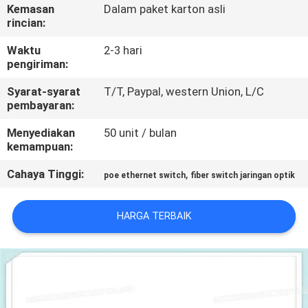
Kemasan
Dalam paket karton asli
rincian:
KONTROL
KUALITAS
Waktu
2-3 hari
pengiriman:
Syarat-syarat
T/T, Paypal, western Union, L/C
HUBUNGI
pembayaran:
KAMI
Menyediakan
50 unit / bulan
kemampuan:
BERITA
Cahaya Tinggi:
,
poe ethernet switch
fiber switch jaringan optik
KASUS-
HARGA TERBAIK
KASUS
SITEMAP