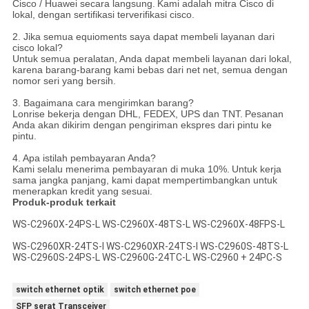
Cisco / Huawei secara langsung.
Kami adalah mitra Cisco di
lokal, dengan sertifikasi terverifikasi cisco.
2. Jika semua equioments saya dapat membeli layanan dari
cisco lokal?
Untuk semua peralatan, Anda dapat membeli layanan dari lokal,
karena barang-barang kami bebas dari net net, semua dengan
nomor seri yang bersih.
3. Bagaimana cara mengirimkan barang?
Lonrise bekerja dengan DHL, FEDEX, UPS dan TNT.
Pesanan
Anda akan dikirim dengan pengiriman ekspres dari pintu ke
pintu.
4. Apa istilah pembayaran Anda?
Kami selalu menerima pembayaran di muka 10%.
Untuk kerja
sama jangka panjang, kami dapat mempertimbangkan untuk
menerapkan kredit yang sesuai.
Produk-produk terkait
WS-C2960X-24PS-L WS-C2960X-48TS-L WS-C2960X-48FPS-L
WS-C2960XR-24TS-I WS-C2960XR-24TS-I WS-C2960S-48TS-L
WS-C2960S-24PS-L WS-C2960G-24TC-L WS-C2960 + 24PC-S
switch ethernet optik
switch ethernet poe
SFP serat Transceiver