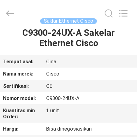
LonRise
Equipment
Co.
Ltd..
All
Saklar Ethernet Cisco
Rights
Reserved.
C9300-24UX-A Sakelar
RUMAH
Ethernet Cisco
PRODUK
Tempat asal:
Cina
VIDEO
Nama merek:
Cisco
Sertifikasi:
CE
TENTANG
Nomor model:
C9300-24UX-A
KAMI
Kuantitas min
1 unit
Order:
TUR
Harga:
Bisa dinegosiasikan
PABRIK