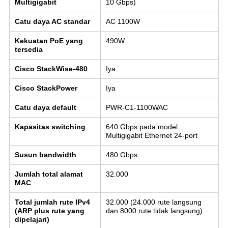
Multigigabit
10 Gbps)
Catu daya AC standar
AC 1100W
Kekuatan PoE yang
490W
tersedia
Cisco StackWise-480
Iya
Cisco StackPower
Iya
Catu daya default
PWR-C1-1100WAC
Kapasitas switching
640 Gbps pada model
Multigigabit Ethernet 24-port
Susun bandwidth
480 Gbps
Jumlah total alamat
32.000
MAC
Total jumlah rute IPv4
32.000 (24.000 rute langsung
(ARP plus rute yang
dan 8000 rute tidak langsung)
dipelajari)