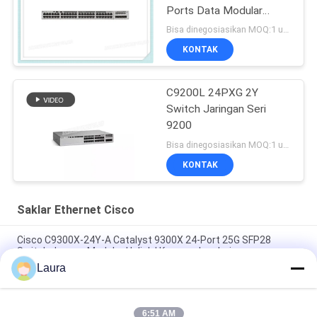
Ports Data Modular
Uplink Options
Bisa dinegosiasikan MOQ:1 unit
KONTAK
C9200L 24PXG 2Y
Switch Jaringan Seri
9200
Bisa dinegosiasikan MOQ:1 unit
KONTAK
Saklar Ethernet Cisco
Cisco C9300X-24Y-A Catalyst 9300X 24-Port 25G SFP28
Switch dengan Modular Uplink | Keunggulan Jaringan
Laura
Saklar Cisco C9300X-12Y-A | Sakelar Keunggulan Jaringan
Catalyst 9300X 12-Port 25G SFP28
6:51 AM