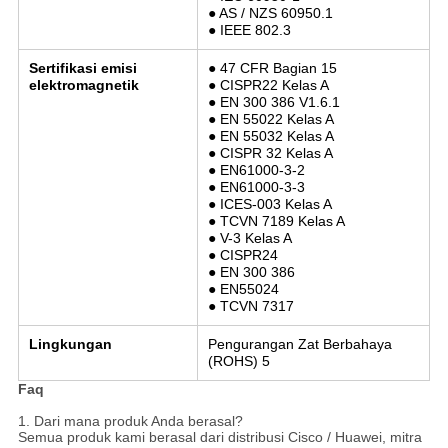
● AS / NZS 60950.1
● IEEE 802.3
Sertifikasi emisi
● 47 CFR Bagian 15
elektromagnetik
● CISPR22 Kelas A
● EN 300 386 V1.6.1
● EN 55022 Kelas A
● EN 55032 Kelas A
● CISPR 32 Kelas A
● EN61000-3-2
● EN61000-3-3
● ICES-003 Kelas A
● TCVN 7189 Kelas A
● V-3 Kelas A
● CISPR24
● EN 300 386
● EN55024
● TCVN 7317
Lingkungan
Pengurangan Zat Berbahaya
(ROHS) 5
Faq
1. Dari mana produk Anda berasal?
Semua produk kami berasal dari distribusi Cisco / Huawei, mitra