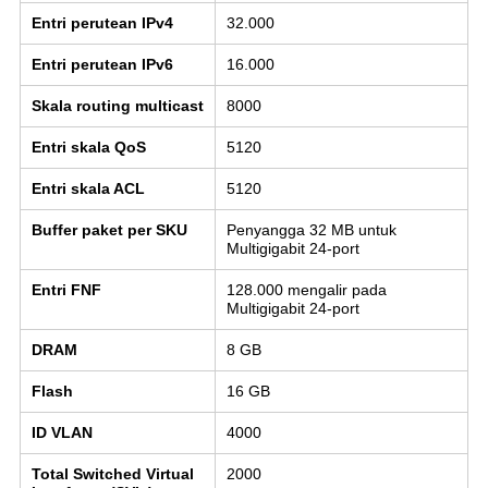
Entri perutean IPv4
32.000
Entri perutean IPv6
16.000
Skala routing multicast
8000
Entri skala QoS
5120
Entri skala ACL
5120
Buffer paket per SKU
Penyangga 32 MB untuk
Multigigabit 24-port
Entri FNF
128.000 mengalir pada
Multigigabit 24-port
DRAM
8 GB
Flash
16 GB
ID VLAN
4000
Total Switched Virtual
2000