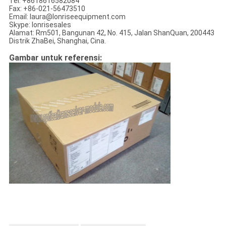
Tel: +8618616582084
Fax: +86-021-56473510
Email: laura@lonriseequipment.com
Skype: lonrisesales
Alamat: Rm501, Bangunan 42, No. 415, Jalan ShanQuan, 200443
Distrik ZhaBei, Shanghai, Cina.
Gambar untuk referensi: