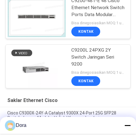
C9200-48T-E 48 Cisco
Ethernet Network Switch
Ports Data Modular
Uplink Options
Bisa dinegosiasikan MOQ:1 unit
KONTAK
C9200L 24PXG 2Y
Switch Jaringan Seri
9200
Bisa dinegosiasikan MOQ:1 unit
KONTAK
Saklar Ethernet Cisco
Cisco C9300X-24Y-A Catalyst 9300X 24-Port 25G SFP28
Switch dengan Modular Uplink | Keunggulan Jaringan
Dora
Saklar Cisco C9300X-12Y-A | Sakelar Keunggulan Jaringan
Catalyst 9300X 12-Port 25G SFP28