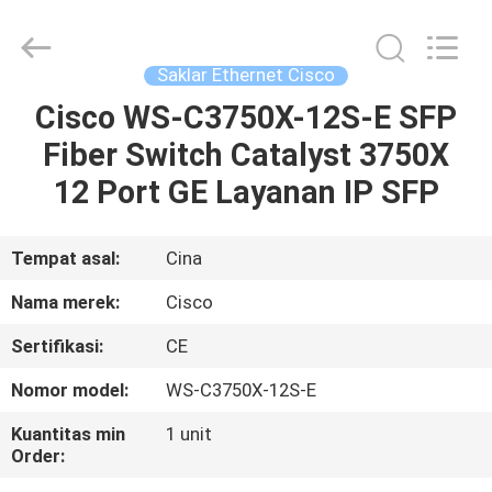
LonRise
Equipment
Co.
Ltd..
All
Saklar Ethernet Cisco
Rights
Reserved.
Cisco WS-C3750X-12S-E SFP
RUMAH
Fiber Switch Catalyst 3750X
PRODUK
12 Port GE Layanan IP SFP
VIDEO
Tempat asal:
Cina
Nama merek:
Cisco
TENTANG
Sertifikasi:
CE
KAMI
Nomor model:
WS-C3750X-12S-E
TUR
Kuantitas min
1 unit
Order:
PABRIK