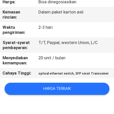
Harga:
Bisa dinegosiasikan
KONTROL
Kemasan
Dalam paket karton asli
rincian:
KUALITAS
Waktu
2-3 hari
pengiriman:
HUBUNGI
Syarat-syarat
T/T, Paypal, western Union, L/C
KAMI
pembayaran:
Menyediakan
20 unit / bulan
BERITA
kemampuan:
Cahaya Tinggi:
,
optical ethernet switch
SFP serat Transceiver
KASUS-
KASUS
HARGA TERBAIK
SITEMAP