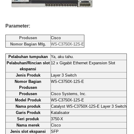
Parameter:
Produsen
Cisco
Nomor Bagian Mfg.
WS-C3750X-12S-E
Pelabuhan tumpukan
Ya, aku tahu.
Pelabuhan/Rincian slot
12 x Gigabit Ethernet Expansion Slot
ekspansi
Jenis Produk
Layer 3 Switch
Nomor Bagian
WS-C3750X-12S-E
Produsen
Produsen
Cisco Systems, Inc.
Model Produk
WS-C3750X-12S-E
Nama produk
Catalyst WS-C3750X-12S-E Layer 3 Switch
Garis Produk
Katalisator
Seri produk
3750-X
Nama merek
Cisco
Jenis slot ekspansi
SFP