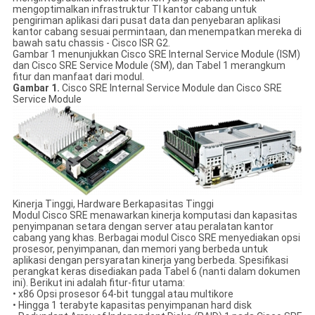
mengoptimalkan infrastruktur TI kantor cabang untuk
pengiriman aplikasi dari pusat data dan penyebaran aplikasi
kantor cabang sesuai permintaan, dan menempatkan mereka di
bawah satu chassis - Cisco ISR G2.
Gambar 1 menunjukkan Cisco SRE Internal Service Module (ISM)
dan Cisco SRE Service Module (SM), dan Tabel 1 merangkum
fitur dan manfaat dari modul.
Gambar 1.
Cisco SRE Internal Service Module dan Cisco SRE
Service Module
Kinerja Tinggi, Hardware Berkapasitas Tinggi
Modul Cisco SRE menawarkan kinerja komputasi dan kapasitas
penyimpanan setara dengan server atau peralatan kantor
cabang yang khas. Berbagai modul Cisco SRE menyediakan opsi
prosesor, penyimpanan, dan memori yang berbeda untuk
aplikasi dengan persyaratan kinerja yang berbeda. Spesifikasi
perangkat keras disediakan pada Tabel 6 (nanti dalam dokumen
ini). Berikut ini adalah fitur-fitur utama:
• x86 Opsi prosesor 64-bit tunggal atau multikore
• Hingga 1 terabyte kapasitas penyimpanan hard disk