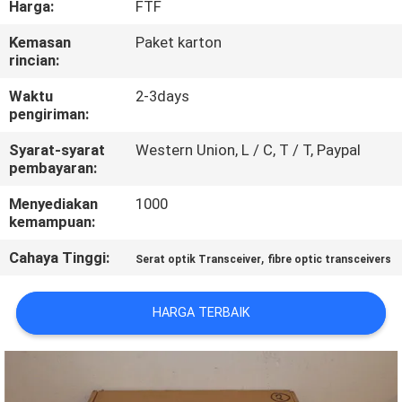
Harga:
FTF
KONTROL
Kemasan
Paket karton
rincian:
KUALITAS
Waktu
2-3days
pengiriman:
HUBUNGI
Syarat-syarat
Western Union, L / C, T / T, Paypal
KAMI
pembayaran:
Menyediakan
1000
BERITA
kemampuan:
Cahaya Tinggi:
,
Serat optik Transceiver
fibre optic transceivers
KASUS-
KASUS
HARGA TERBAIK
SITEMAP