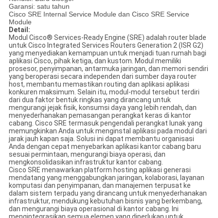
Garansi: satu tahun
Cisco SRE Internal Service Module dan Cisco SRE Service
Module
Detail:
Modul Cisco® Services-Ready Engine (SRE) adalah router blade
untuk Cisco Integrated Services Routers Generation 2 (ISR G2)
yang menyediakan kemampuan untuk menjadi tuan rumah bagi
aplikasi Cisco, pihak ketiga, dan kustom. Modul memiliki
prosesor, penyimpanan, antarmuka jaringan, dan memori sendiri
yang beroperasi secara independen dari sumber daya router
host, membantu memastikan routing dan aplikasi aplikasi
konkuren maksimum. Selain itu, modul-modul tersebut terdiri
dari dua faktor bentuk ringkas yang dirancang untuk
mengurangi jejak fisik, konsumsi daya yang lebih rendah, dan
menyederhanakan pemasangan perangkat keras di kantor
cabang. Cisco SRE termasuk pengendali perangkat lunak yang
memungkinkan Anda untuk menginstal aplikasi pada modul dari
jarak jauh kapan saja. Solusi ini dapat membantu organisasi
Anda dengan cepat menyebarkan aplikasi kantor cabang baru
sesuai permintaan, mengurangi biaya operasi, dan
mengkonsolidasikan infrastruktur kantor cabang.
Cisco SRE menawarkan platform hosting aplikasi generasi
mendatang yang menggabungkan jaringan, kolaborasi, layanan
komputasi dan penyimpanan, dan manajemen terpusat ke
dalam sistem terpadu yang dirancang untuk menyederhanakan
infrastruktur, mendukung kebutuhan bisnis yang berkembang,
dan mengurangi biaya operasional di kantor cabang. Ini
mengintegrasikan semua elemen yang diperlukan untuk