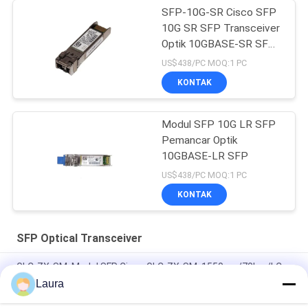
SFP-10G-SR Cisco SFP
10G SR SFP Transceiver
Optik 10GBASE-SR SFP
Modul
US$438/PC MOQ:1 PC
KONTAK
Modul SFP 10G LR SFP
Pemancar Optik
10GBASE-LR SFP
US$438/PC MOQ:1 PC
KONTAK
SFP Optical Transceiver
GLC-ZX-SM, Modul SFP Cisco GLC-ZX-SM, 1550nm/70km/LC
Laura
SFP-10G-SR, Pemancar Cisco SFP+, 10Gbps/850nm
MMF/300m