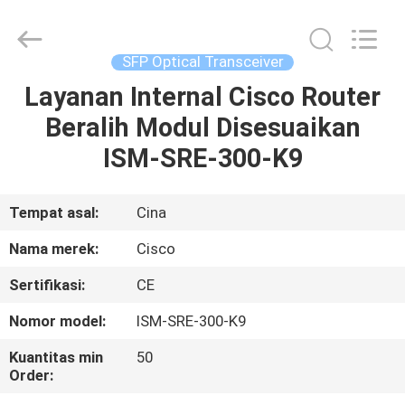
LonRise
Equipment
Co.
Ltd..
All
SFP Optical Transceiver
Rights
Reserved.
Layanan Internal Cisco Router
RUMAH
Beralih Modul Disesuaikan
PRODUK
ISM-SRE-300-K9
VIDEO
Tempat asal:
Cina
Nama merek:
Cisco
TENTANG
Sertifikasi:
CE
KAMI
Nomor model:
ISM-SRE-300-K9
TUR
Kuantitas min
50
Order:
PABRIK