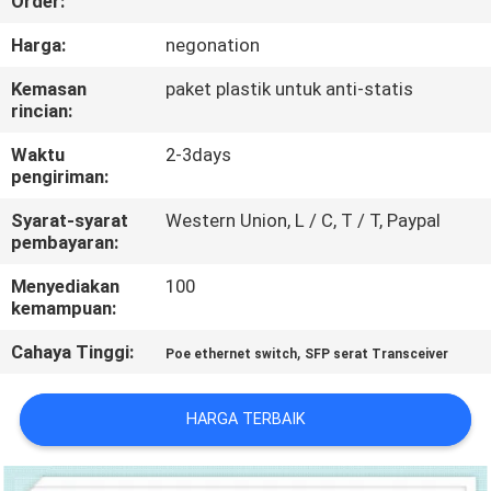
Order:
KONTROL
Harga:
negonation
KUALITAS
Kemasan
paket plastik untuk anti-statis
rincian:
HUBUNGI
Waktu
2-3days
pengiriman:
KAMI
Syarat-syarat
Western Union, L / C, T / T, Paypal
pembayaran:
BERITA
Menyediakan
100
kemampuan:
KASUS-
Cahaya Tinggi:
,
Poe ethernet switch
SFP serat Transceiver
KASUS
HARGA TERBAIK
SITEMAP