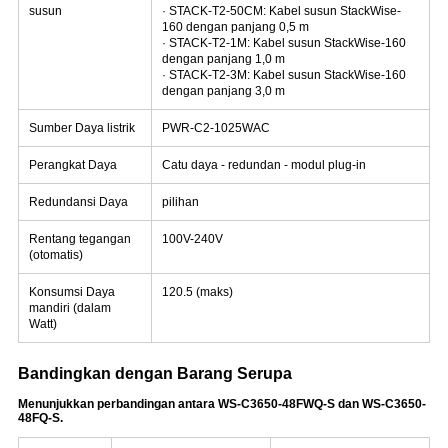
susun
· STACK-T2-50CM: Kabel susun StackWise-
160 dengan panjang 0,5 m
· STACK-T2-1M: Kabel susun StackWise-160
dengan panjang 1,0 m
· STACK-T2-3M: Kabel susun StackWise-160
dengan panjang 3,0 m
Sumber Daya listrik
PWR-C2-1025WAC
Perangkat Daya
Catu daya - redundan - modul plug-in
Redundansi Daya
pilihan
Rentang tegangan
100V-240V
(otomatis)
Konsumsi Daya
120.5 (maks)
mandiri (dalam
Watt)
Bandingkan dengan Barang Serupa
Menunjukkan perbandingan antara WS-C3650-48FWQ-S dan WS-C3650-
48FQ-S.