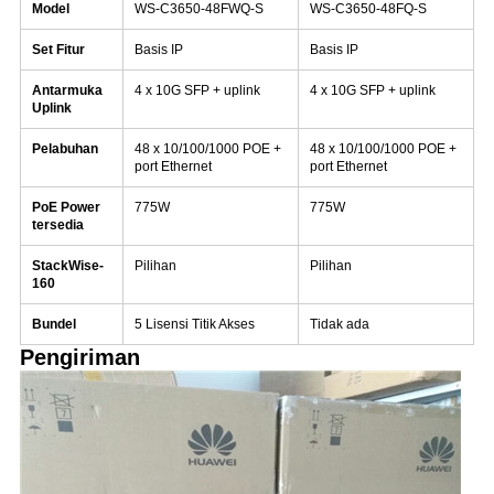
Model
WS-C3650-48FWQ-S
WS-C3650-48FQ-S
Set Fitur
Basis IP
Basis IP
Antarmuka
4 x 10G SFP + uplink
4 x 10G SFP + uplink
Uplink
Pelabuhan
48 x 10/100/1000 POE +
48 x 10/100/1000 POE +
port Ethernet
port Ethernet
PoE Power
775W
775W
tersedia
StackWise-
Pilihan
Pilihan
160
Bundel
5 Lisensi Titik Akses
Tidak ada
Pengiriman