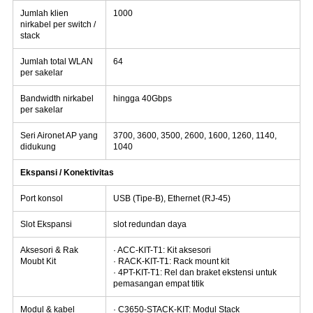
Jumlah klien
1000
nirkabel per switch /
stack
Jumlah total WLAN
64
per sakelar
Bandwidth nirkabel
hingga 40Gbps
per sakelar
Seri Aironet AP yang
3700, 3600, 3500, 2600, 1600, 1260, 1140,
didukung
1040
Ekspansi / Konektivitas
Port konsol
USB (Tipe-B), Ethernet (RJ-45)
Slot Ekspansi
slot redundan daya
Aksesori & Rak
· ACC-KIT-T1: Kit aksesori
Moubt Kit
· RACK-KIT-T1: Rack mount kit
· 4PT-KIT-T1: Rel dan braket ekstensi untuk
pemasangan empat titik
Modul & kabel
· C3650-STACK-KIT: Modul Stack