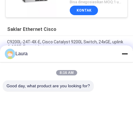
Bisa dinegosiasikan MOQ:1 unit
KONTAK
Saklar Ethernet Cisco
C9200L-24T-4X-E, Cisco Catalyst 9200L Switch, 24xGE, uplink
4x10GE, Esensi Jaringan
Laura
C9300L-24T-4G-E, Saklar Cisco Catalyst 9300, Tembaga
24x1G/4x1G SFP/Hanya Data
8:16 AM
C9500-48Y4C-A, Cisco Catalyst 9500 Switch, Port
48x25G/Kinerja Tinggi/NW Adv. Lisensi
Good day, what product are you looking for?
Bad Request
Semua
Modul Transceiver 
SFP Optical 
Optik
Transceiver