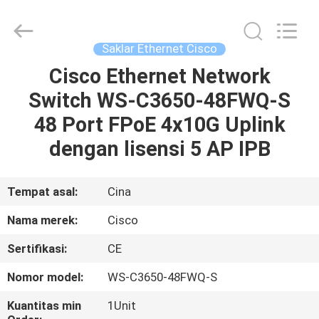
LonRise
Equipment
Co.
Ltd..
All
Saklar Ethernet Cisco
Rights
Reserved.
Cisco Ethernet Network
RUMAH
Switch WS-C3650-48FWQ-S
PRODUK
48 Port FPoE 4x10G Uplink
dengan lisensi 5 AP IPB
VIDEO
Tempat asal:
Cina
TENTANG
Nama merek:
Cisco
KAMI
Sertifikasi:
CE
TUR
Nomor model:
WS-C3650-48FWQ-S
PABRIK
Kuantitas min
1Unit