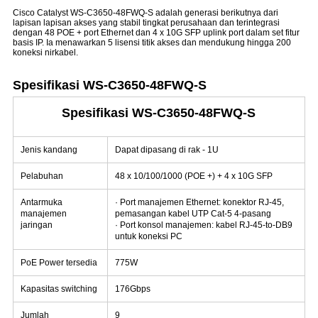
Cisco Catalyst WS-C3650-48FWQ-S adalah generasi berikutnya dari
lapisan lapisan akses yang stabil tingkat perusahaan dan terintegrasi
dengan 48 POE + port Ethernet dan 4 x 10G SFP uplink port dalam set fitur
basis IP.
Ia menawarkan 5 lisensi titik akses dan mendukung hingga 200
koneksi nirkabel.
Spesifikasi
WS-C3650-48FWQ-S
Spesifikasi WS-C3650-48FWQ-S
Jenis kandang
Dapat dipasang di rak - 1U
Pelabuhan
48 x 10/100/1000 (POE +) + 4 x 10G SFP
Antarmuka
· Port manajemen Ethernet: konektor RJ-45,
manajemen
pemasangan kabel UTP Cat-5 4-pasang
jaringan
· Port konsol manajemen: kabel RJ-45-to-DB9
untuk koneksi PC
PoE Power tersedia
775W
Kapasitas switching
176Gbps
Jumlah
9