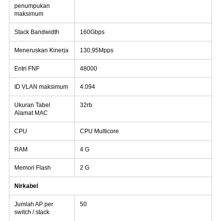
penumpukan
maksimum
Stack Bandwidth
160Gbps
Meneruskan Kinerja
130,95Mpps
Entri FNF
48000
ID VLAN maksimum
4.094
Ukuran Tabel
32rb
Alamat MAC
CPU
CPU Multicore
RAM
4 G
Memori Flash
2 G
Nirkabel
Jumlah AP per
50
switch / stack