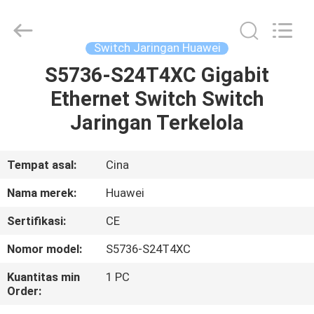
LonRise
Equipment
Co.
Ltd..
All
Switch Jaringan Huawei
Rights
Reserved.
S5736-S24T4XC Gigabit
RUMAH
Ethernet Switch Switch
PRODUK
Jaringan Terkelola
VIDEO
Tempat asal:
Cina
Nama merek:
Huawei
TENTANG
Sertifikasi:
CE
KAMI
Nomor model:
S5736-S24T4XC
TUR
Kuantitas min
1 PC
Order:
PABRIK