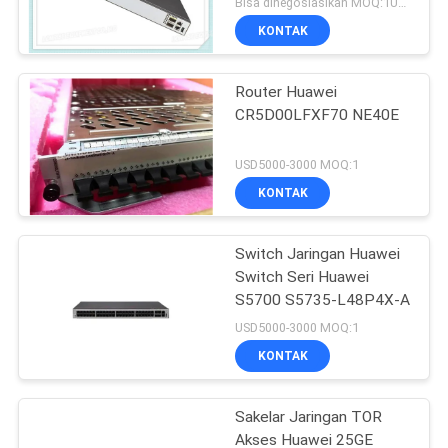
Bisa dinegosiasikan MOQ:1Unit
KONTAK
Router Huawei
CR5D00LFXF70 NE40E
USD5000-3000 MOQ:1
KONTAK
Switch Jaringan Huawei
Switch Seri Huawei
S5700 S5735-L48P4X-A
USD5000-3000 MOQ:1
KONTAK
Sakelar Jaringan TOR
Akses Huawei 25GE