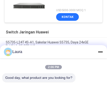
USD5000-3000 MOQ:1
KONTAK
Switch Jaringan Huawei
S5735-L24T4S-A1, Sakelar Huawei S5735, Daya 24xGE
RJ45/4xGE SFP/AC
Laura
CE6863E-48S6CQ Huawei CloudEngine 6800 48*25G SFP28,
6*100G QSFP28, 2* AC Power Supply, Port Side Air Outlet/ Inlet
2:06 PM
Sakelar CE6881-48S6CQ (48*10G SFP+, 6*100G QSFP28, Catu
Daya 2*AC, Saluran Masuk/Keluar Udara Sisi Port)
Good day, what product are you looking for?
Bad Request
Semua
Modul Transceiver 
SFP Optical 
Optik
Transceiver