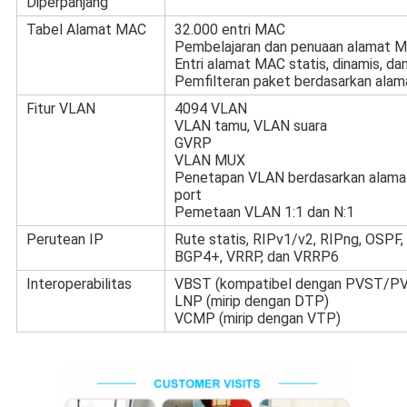
Diperpanjang
Tabel Alamat MAC
32.000 entri MAC
Pembelajaran dan penuaan alamat 
Entri alamat MAC statis, dinamis, da
Pemfilteran paket berdasarkan ala
Fitur VLAN
4094 VLAN
VLAN tamu, VLAN suara
GVRP
VLAN MUX
Penetapan VLAN berdasarkan alamat 
port
Pemetaan VLAN 1:1 dan N:1
Perutean IP
Rute statis, RIPv1/v2, RIPng, OSPF,
BGP4+, VRRP, dan VRRP6
Interoperabilitas
VBST (kompatibel dengan PVST/
LNP (mirip dengan DTP)
VCMP (mirip dengan VTP)