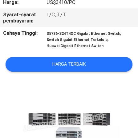
Harga:
US$3410/PC
KONTROL
Syarat-syarat
L/C, T/T
pembayaran:
KUALITAS
Cahaya Tinggi:
,
S5736-S24T4XC Gigabit Ethernet Switch
,
Switch Gigabit Ethernet Terkelola
HUBUNGI
Huawei Gigabit Ethernet Switch
KAMI
HARGA TERBAIK
BERITA
KASUS-
KASUS
SITEMAP