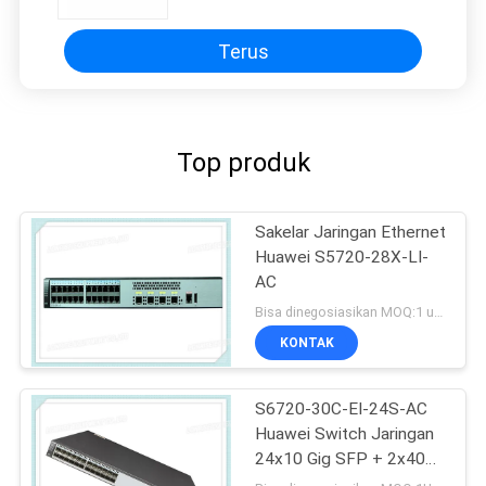
Terus
Top produk
Sakelar Jaringan Ethernet
Huawei S5720-28X-LI-
AC
Bisa dinegosiasikan MOQ:1 unit
KONTAK
S6720-30C-EI-24S-AC
Huawei Switch Jaringan
24x10 Gig SFP + 2x40
Gig QSFP + Port