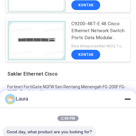
KONTAK
C9200-48T-E 48 Cisco
Ethernet Network Switch
Ports Data Modular
Uplink Options
Bisa dinegosiasikan MOQ:1 unit
KONTAK
Saklar Ethernet Cisco
Fortinet FortiGate NGFW Seri Rentang Menengah FG-200F FG-
200F - Peralatan Hanya
Laura
C9200L-48P-4G-E, Cisco Catalyst 9200L Switch, Esensi
Jaringan Uplink 48xPoE+ 4x1G
1:49 PM
C9200-24T-A, Cisco Catalyst 9200 Switch, port
24xGE/Keunggulan Jaringan/Penumpukan
Good day, what product are you looking for?