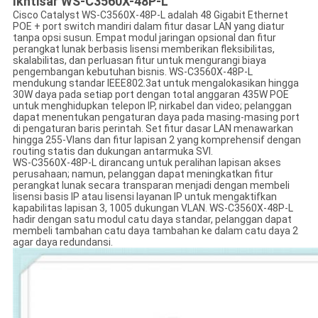
Ikhtisar WS-C3560X-48P-L
Cisco Catalyst WS-C3560X-48P-L adalah 48 Gigabit Ethernet
POE + port switch mandiri dalam fitur dasar LAN yang diatur
tanpa opsi susun. Empat modul jaringan opsional dan fitur
perangkat lunak berbasis lisensi memberikan fleksibilitas,
skalabilitas, dan perluasan fitur untuk mengurangi biaya
pengembangan kebutuhan bisnis. WS-C3560X-48P-L
mendukung standar IEEE802.3at untuk mengalokasikan hingga
30W daya pada setiap port dengan total anggaran 435W POE
untuk menghidupkan telepon IP, nirkabel dan video; pelanggan
dapat menentukan pengaturan daya pada masing-masing port
di pengaturan baris perintah. Set fitur dasar LAN menawarkan
hingga 255-Vlans dan fitur lapisan 2 yang komprehensif dengan
routing statis dan dukungan antarmuka SVI.
WS-C3560X-48P-L dirancang untuk peralihan lapisan akses
perusahaan; namun, pelanggan dapat meningkatkan fitur
perangkat lunak secara transparan menjadi dengan membeli
lisensi basis IP atau lisensi layanan IP untuk mengaktifkan
kapabilitas lapisan 3, 1005 dukungan VLAN. WS-C3560X-48P-L
hadir dengan satu modul catu daya standar, pelanggan dapat
membeli tambahan catu daya tambahan ke dalam catu daya 2
agar daya redundansi.