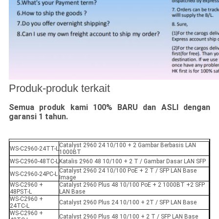
Produk-produk terkait
Semua produk kami 100% BARU dan ASLI dengan
garansi 1 tahun.
Catalyst 2960 24 10/100 + 2 Gambar Berbasis LAN
WS-C2960-24TT-L
1000BT
WS-C2960-48TC-L
Katalis 2960 48 10/100 + 2 T / Gambar Dasar LAN SFP
Catalyst 2960 24 10/100 PoE + 2 T / SFP LAN Base
WS-C2960-24PC-L
Image
WS-C2960 +
Catalyst 2960 Plus 48 10/100 PoE + 2 1000BT +2 SFP
48PST-L
LAN Base
WS-C2960 +
Catalyst 2960 Plus 24 10/100 + 2T / SFP LAN Base
24TC-L
WS-C2960 +
Catalyst 2960 Plus 48 10/100 + 2 T / SFP LAN Base