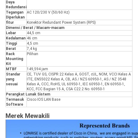
Daya
Redundansi
Tegangan
AC 120/230 V (50/60 Hz)
Diperlukan
fitur
Konektor Redundant Power System (RPS)
Dimensi / Berat / Macam-macam
Lebar
44,5 cm
Kedalaman
46 cm
Tinggi
4,5 cm
Berat
7,4 kg
Rack
Pilihan
Mounting
Kit
MTBF
149,594 jam
Standar
CE, TUV GS, CISPR 22 Kelas A, GOST, cUL, NOM, VCCI Kelas A
yang
ITE, EN55022 Kelas A, CB, AS / NZS 60950-1, AS / NZ 3548
sesuai
Kelas A, CCC, RoHS, UL 60950-1, IEC 60950-1, EN 60950-1,
KCC, FCC Bagian 15 A, CSA C22.2 No. 60950-1
Perangkat Lunak Sistem
Termasuk
Cisco IOS LAN Base
Software
Merek Mewakili