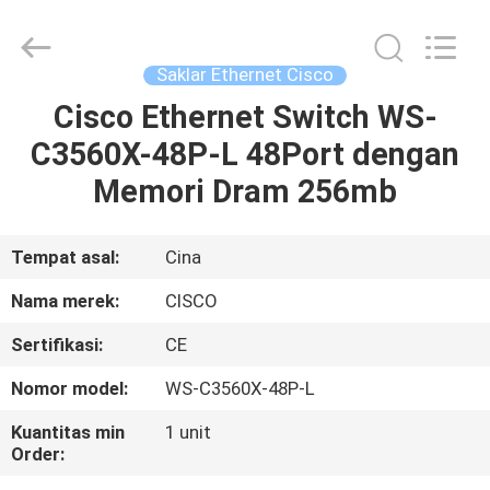
LonRise
Equipment
Co.
Ltd..
All
Saklar Ethernet Cisco
Rights
Reserved.
Cisco Ethernet Switch WS-
RUMAH
C3560X-48P-L 48Port dengan
PRODUK
Memori Dram 256mb
VIDEO
Tempat asal:
Cina
Nama merek:
CISCO
TENTANG
Sertifikasi:
CE
KAMI
Nomor model:
WS-C3560X-48P-L
TUR
Kuantitas min
1 unit
Order:
PABRIK