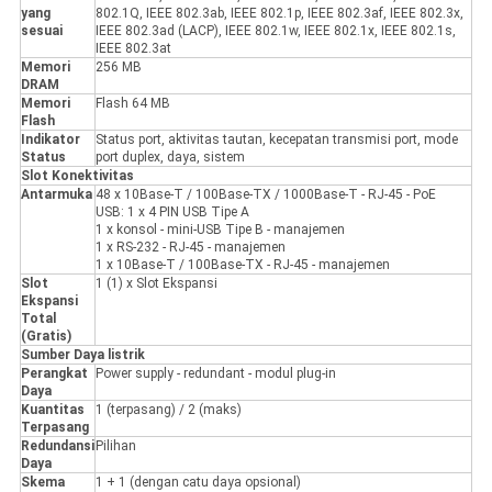
yang
802.1Q, IEEE 802.3ab, IEEE 802.1p, IEEE 802.3af, IEEE 802.3x,
sesuai
IEEE 802.3ad (LACP), IEEE 802.1w, IEEE 802.1x, IEEE 802.1s,
IEEE 802.3at
Memori
256 MB
DRAM
Memori
Flash 64 MB
Flash
Indikator
Status port, aktivitas tautan, kecepatan transmisi port, mode
Status
port duplex, daya, sistem
Slot Konektivitas
Antarmuka
48 x 10Base-T / 100Base-TX / 1000Base-T - RJ-45 - PoE
USB: 1 x 4 PIN USB Tipe A
1 x konsol - mini-USB Tipe B - manajemen
1 x RS-232 - RJ-45 - manajemen
1 x 10Base-T / 100Base-TX - RJ-45 - manajemen
Slot
1 (1) x Slot Ekspansi
Ekspansi
Total
(Gratis)
Sumber Daya listrik
Perangkat
Power supply - redundant - modul plug-in
Daya
Kuantitas
1 (terpasang) / 2 (maks)
Terpasang
Redundansi
Pilihan
Daya
Skema
1 + 1 (dengan catu daya opsional)