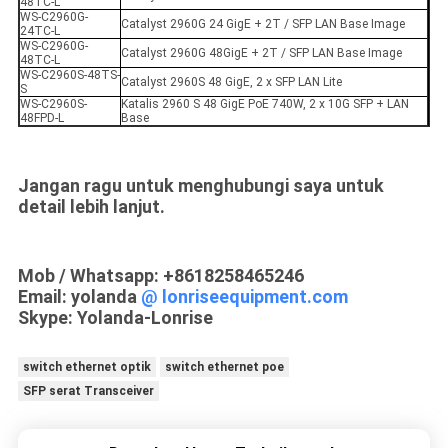
48TC-L
WS-C2960G-
Catalyst 2960G 24 GigE + 2T / SFP LAN Base Image
24TC-L
WS-C2960G-
Catalyst 2960G 48GigE + 2T / SFP LAN Base Image
48TC-L
WS-C2960S-48TS-
Catalyst 2960S 48 GigE, 2 x SFP LAN Lite
S
WS-C2960S-
Katalis 2960 S 48 GigE PoE 740W, 2 x 10G SFP + LAN
48FPD-L
Base
Jangan ragu untuk menghubungi saya untuk
detail lebih lanjut.
Mob / Whatsapp: +8618258465246
Email: yolanda
@ lonriseequipment.com
Skype: Yolanda-Lonrise
switch ethernet optik
switch ethernet poe
SFP serat Transceiver