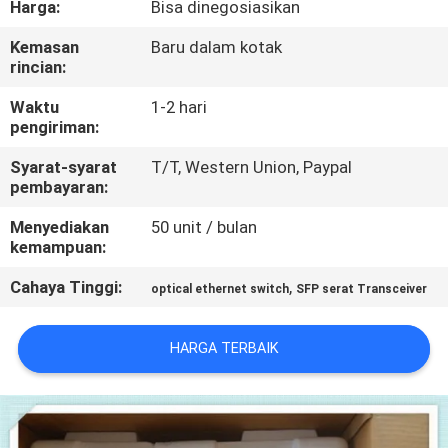
Harga:
Bisa dinegosiasikan
KONTROL
Kemasan
Baru dalam kotak
rincian:
KUALITAS
Waktu
1-2 hari
pengiriman:
HUBUNGI
Syarat-syarat
T/T, Western Union, Paypal
KAMI
pembayaran:
Menyediakan
50 unit / bulan
BERITA
kemampuan:
Cahaya Tinggi:
,
optical ethernet switch
SFP serat Transceiver
KASUS-
KASUS
HARGA TERBAIK
SITEMAP