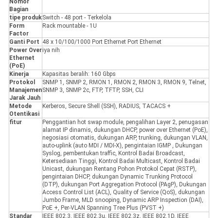
Nomor
Bagian
tipe produk
Switch - 48 port - Terkelola
Form
Rack mountable - 1U
Factor
Ganti Port
48 x 10/100/1000 Port Ethernet Port Ethernet
Power Over
iya nih
Ethernet
(PoE)
Kinerja
Kapasitas beralih: 160 Gbps
Protokol
SNMP 1, SNMP 2, RMON 1, RMON 2, RMON 3, RMON 9, Telnet,
Manajemen
SNMP 3, SNMP 2c, FTP, TFTP, SSH, CLI
Jarak Jauh
Metode
Kerberos, Secure Shell (SSH), RADIUS, TACACS +
Otentikasi
fitur
Penggantian hot swap module, pengalihan Layer 2, penugasan
alamat IP dinamis, dukungan DHCP, power over Ethernet (PoE),
negosiasi otomatis, dukungan ARP, trunking, dukungan VLAN,
auto-uplink (auto MDI / MDI-X), pengintaian IGMP , Dukungan
Syslog, pembentukan traffic, Kontrol Badai Broadcast,
Ketersediaan Tinggi, Kontrol Badai Multicast, Kontrol Badai
Unicast, dukungan Rentang Pohon Protokol Cepat (RSTP),
pengintaian DHCP, dukungan Dynamic Trunking Protocol
(DTP), dukungan Port Aggregation Protocol (PAgP), Dukungan
Access Control List (ACL), Quality of Service (QoS), dukungan
Jumbo Frame, MLD snooping, Dynamic ARP Inspection (DAI),
PoE +, Per-VLAN Spanning Tree Plus (PVST +)
Standar
IEEE 802.3, IEEE 802.3u, IEEE 802.3z, IEEE 802.1D, IEEE