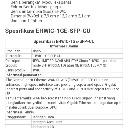
Jenis perangkat: Modul ekspansi
Faktor Bentuk: Modul plug-in
Jenis antarmuka (Bus): EHWIC
Dimensi (WxDxH): 7,9 cm x 12,2 cm x 2,1 cm
Jaminan 1 Tahun
Spesifikasi EHWIC-1GE-SFP-CU
Spesifikasi EHWIC-1GE-SFP-CU
Informasi Umum
Produsen:
Cisco
ID produk:
EHWIC-1GE-SFP-CU
Deskripsi
NEW; LIMITED AVAILABILITY!! Cisco EHWIC 1 port dual
produk:
mode SFP ((100M/1G) atau GE ((10M/100M/1G)
Jenis produk:
HWIC
Informasi pemasaran
The Cisco Gigabit Ethernet WAN EHWIC (EHWIC-1GE-SFP-CU) is an
enhanced high-speed interface card providing copper and optical Gigabit
Ethernet ports and connectivity of T1/E1 and T3/E3 over copper for Cisco
ISR.
Kartu antarmuka WAN berkecepatan tinggi Cisco Gigabit Ethernet yang
ditingkatkan menyediakan konektivitas Gigabit Ethernet tembaga dan optik
melalui uplink dual-purpose (DPU).
Informasi Teknis
Penggunaan:
Jaringan Data
Jaringan Area Luas
Jaringan optik