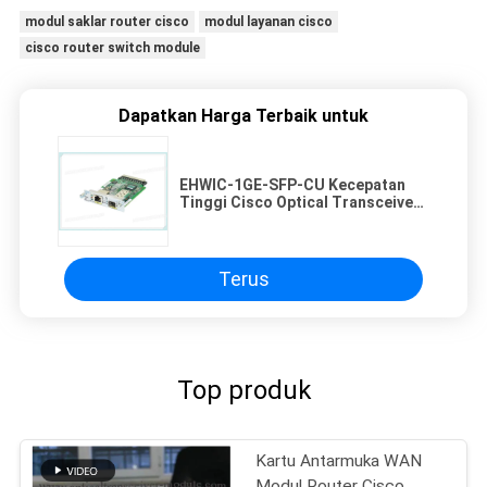
modul saklar router cisco
modul layanan cisco
cisco router switch module
Dapatkan Harga Terbaik untuk
EHWIC-1GE-SFP-CU Kecepatan
Tinggi Cisco Optical Transceiver
Antarmuka WAN Untuk Gigabit
Ethernet
Terus
Top produk
Kartu Antarmuka WAN
Modul Router Cisco