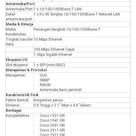
Antarmuka/Port
Antarmuka/Port:
1 x 10/100/1000Base-T LAN
Detail
1 x RJ-45 Simplex 10/100/1000Base-T Network LAN
antarmuka/port:
Media & Kinerja
Media
Pasangan bengkok 10/100/1000Base-T
Konektivitas:
Tingkat transfer
10 Mbps Ethernet
data:
100 Mbps Ethernet Cepat
1 Gbps Gigabit Ethernet
Ekspansi I/O
Slot ekspansi:
1 x SFP (mini-GBIC)
Manajemen & Protokol
Manajemen:
QoS
SNMP
RMON
Antarmuka baris perintah
Karakteristik Fisik
Faktor Bentuk:
Bergantian panas
Dimensi:
0.8 "tinggi x 3.1" lebar x 4.8 "dalam
Berbagai
Kompatibilitas:
Cisco 1921 ISR
Cisco 1941 ISR
Cisco 2901 ISR
Cisco 2911 ISR
Cisco 2921 ISR