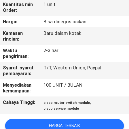
Kuantitas min
1 unit
Order:
KONTROL
KUALITAS
Harga:
Bisa dinegosiasikan
Kemasan
Baru dalam kotak
rincian:
HUBUNGI
KAMI
Waktu
2-3 hari
pengiriman:
BERITA
Syarat-syarat
T/T, Western Union, Paypal
pembayaran:
Menyediakan
100 UNIT / BULAN
KASUS-
kemampuan:
KASUS
Cahaya Tinggi:
,
cisco router switch module
cisco service module
SITEMAP
HARGA TERBAIK