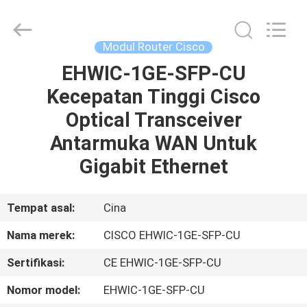
LonRise
Equipment
Co.
Ltd..
All
Modul Router Cisco
Rights
Reserved.
EHWIC-1GE-SFP-CU
RUMAH
Kecepatan Tinggi Cisco
PRODUK
Optical Transceiver
Antarmuka WAN Untuk
VIDEO
Gigabit Ethernet
TENTANG
Tempat asal:
Cina
KAMI
Nama merek:
CISCO EHWIC-1GE-SFP-CU
Sertifikasi:
CE EHWIC-1GE-SFP-CU
TUR
PABRIK
Nomor model:
EHWIC-1GE-SFP-CU