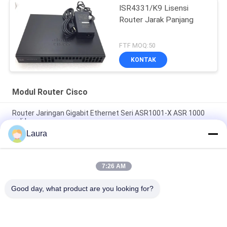
ISR4331/K9 Lisensi
Router Jarak Panjang
FTF MOQ:50
KONTAK
Modul Router Cisco
Router Jaringan Gigabit Ethernet Seri ASR1001-X ASR 1000
asli baru
Laura
C9300 - NM - 2Q = Cadangan Modul Jaringan Catalyst 9300 2 X
40GE
7:26 AM
ISR 4221 Modul Router Cisco 2GE 4G DRAM Wifi Range
Extender
Good day, what product are you looking for?
Bad Request
Semua