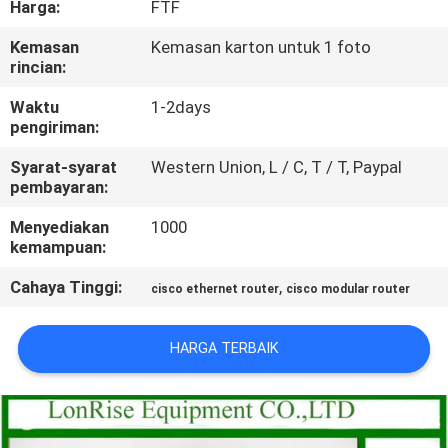
Harga:
FTF
KONTROL
Kemasan
Kemasan karton untuk 1 foto
rincian:
KUALITAS
Waktu
1-2days
pengiriman:
HUBUNGI
Syarat-syarat
Western Union, L / C, T / T, Paypal
KAMI
pembayaran:
Menyediakan
1000
BERITA
kemampuan:
Cahaya Tinggi:
,
cisco ethernet router
cisco modular router
KASUS-
KASUS
HARGA TERBAIK
SITEMAP