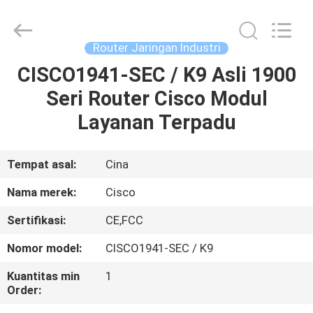
LonRise
Equipment
Co.
Ltd..
All
Router Jaringan Industri
Rights
Reserved.
CISCO1941-SEC / K9 Asli 1900
RUMAH
Seri Router Cisco Modul
PRODUK
Layanan Terpadu
VIDEO
Tempat asal:
Cina
Nama merek:
Cisco
TENTANG
Sertifikasi:
CE,FCC
KAMI
Nomor model:
CISCO1941-SEC / K9
TUR
Kuantitas min
1
Order:
PABRIK