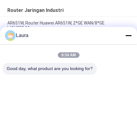
Router Jaringan Industri
AR651W, Router Huawei AR651W, 2*GE WAN/8*GE
LAN/802.11ac
Laura
AR6710-L14T2X4, Router Huawei AR6700,
14xGE/2x10GE/4xSFP+
8:34 AM
C8300-2N2S-4T2X, Router Cisco C8300, 2x10GE
SFP+/4x1GE/2 SM/2 NIM
Good day, what product are you looking for?
Bad Request
Semua
Modul Transceiver 
SFP Optical 
Optik
Transceiver
CISCO SFP Modul
Kontrol Industri PLC
Saklar Ethernet 