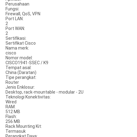
Perusahaan
Fungsi:
Firewall, QoS, VPN
Port LAN:
2
Port WAN:
2
Sertifikasi:
Sertifikat Cisco
Nama merk:
cisco
Nomor model:
CISCO1941-SSEC / K9
Tempat asal:
China (Daratan)
Tipe perangkat:
Router
Jenis Enklosur:
Desktop, rack-mountable - modular - 2U
Teknologi Konektivitas:
Wired
RAM:
512 MB
Flash:
256 MB
Rack Mounting Kit:
Termasuk
Perangkat Daya: