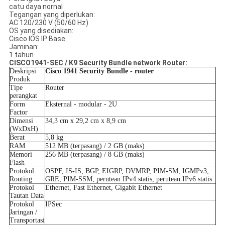
catu daya nornal
Tegangan yang diperlukan:
AC 120/230 V (50/60 Hz)
OS yang disediakan:
Cisco IOS IP Base
Jaminan:
1 tahun
CISCO1941-SEC / K9 Security Bundle network Router:
Deskripsi
Cisco 1941 Security Bundle - router
Produk
Tipe
Router
perangkat
Form
Eksternal - modular - 2U
Factor
Dimensi
34,3 cm x 29,2 cm x 8,9 cm
(WxDxH)
Berat
5,8 kg
RAM
512 MB (terpasang) / 2 GB (maks)
Memori
256 MB (terpasang) / 8 GB (maks)
Flash
Protokol
OSPF, IS-IS, BGP, EIGRP, DVMRP, PIM-SM, IGMPv3,
Routing
GRE, PIM-SSM, perutean IPv4 statis, perutean IPv6 statis
Protokol
Ethernet, Fast Ethernet, Gigabit Ethernet
Tautan Data
Protokol
IPSec
Jaringan /
Transportasi