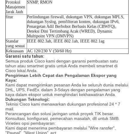
Protokol
SNMP, RMON
Manajemen
Jarak Jauh
fitur
Perlindungan firewall, dukungan VPN, dukungan MPLS,
dukungan Syslog, pemfilteran konten, dukungan IPv6,
Penargetan Adil Berbobot Berbasis Kelas (CBWFQ),
Deteksi Dini Tertimbang Acak (WRED), Dynamic
Multipoint VPN (DMVPN)
Standar
IEEE 802.3ah, IEEE 802.1ah, IEEE 802.1ag
yang sesuai
Kekuasaan
AC 120/230 V (50/60 Hz)
Garansi satu tahun:
Semua produk Cisco kami dengan garansi pembuatan satu
tahun atau smartnet gratis untuk Anda membeli smartnet di
Cisco lokal Anda.
Pengiriman Lebih Cepat dan Pengalaman Ekspor yang
Kaya:
Kami dapat mengirimkan pesanan Anda ke seluruh dunia melalui
DHL, UPS, FedEx.
dalam 3-5days dengan pengalaman yang
kaya dalam ekspor untuk menghindari kekhawatiran Anda.
Dukungan Teknologi:
Teknisi Cisco kami menawarkan dukungan profesional 24 * 7
mail.
Perancangan dan solusi jaringan untuk proyek TIK besar.
Konsultasi, konfigurasi, pemecahan masalah, dll untuk SMB.
Virieties opsi pembayaran:
Kami dapat menerima pembayaran melalui "Wire ransfer",
"Paypal", "West Union".
ect.