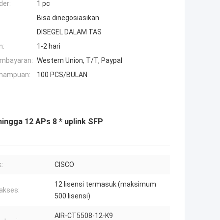
der:
1 pc
Bisa dinegosiasikan
DISEGEL DALAM TAS
n:
1-2 hari
embayaran:
Western Union, T/T, Paypal
mampuan:
100 PCS/BULAN
ingga 12 APs 8 * uplink SFP
:
CISCO
12 lisensi termasuk (maksimum
 akses:
500 lisensi)
AIR-CT5508-12-K9