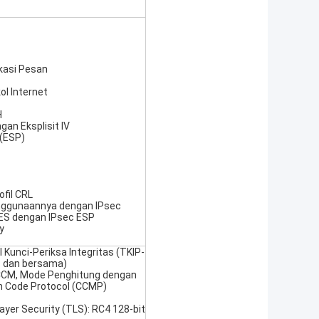
kasi Pesan
l Internet
H
an Eksplisit IV
 (ESP)
ofil CRL
enggunaannya dengan IPsec
ES dengan IPsec ESP
y
Kunci-Periksa Integritas (TKIP-
is dan bersama)
 CCM, Mode Penghitung dengan
n Code Protocol (CCMP)
ayer Security (TLS): RC4 128-bit