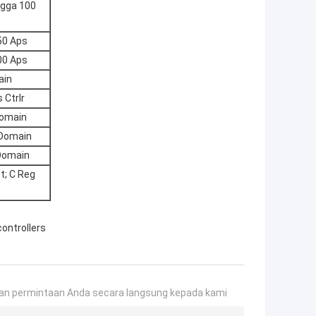
ngga 100
50 Aps
00 Aps
ain
 Ctrlr
Domain
g Domain
 Domain
t; C Reg
controllers
an permintaan Anda secara langsung kepada kami