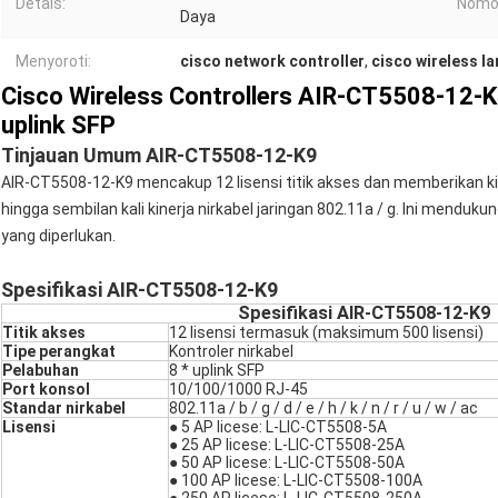
Detais:
Nomor
Daya
Menyoroti:
cisco network controller
,
cisco wireless la
Cisco Wireless Controllers AIR-CT5508-12-K
uplink SFP
Tinjauan Umum AIR-CT5508-12-K9
AIR-CT5508-12-K9 mencakup 12 lisensi titik akses dan memberikan k
hingga sembilan kali kinerja nirkabel jaringan 802.11a / g. Ini menduku
yang diperlukan.
Spesifikasi AIR-CT5508-12-K9
Spesifikasi AIR-CT5508-12-K9
Titik akses
12 lisensi termasuk (maksimum 500 lisensi)
Tipe perangkat
Kontroler nirkabel
Pelabuhan
8 * uplink SFP
Port konsol
10/100/1000 RJ-45
Standar nirkabel
802.11a / b / g / d / e / h / k / n / r / u / w / ac
Lisensi
● 5 AP licese: L-LIC-CT5508-5A
● 25 AP licese: L-LIC-CT5508-25A
● 50 AP licese: L-LIC-CT5508-50A
● 100 AP licese: L-LIC-CT5508-100A