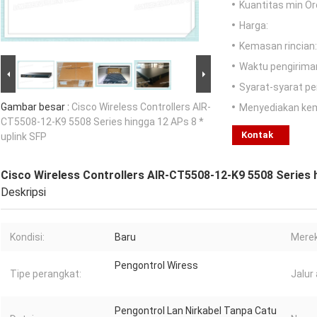
Kuantitas min Or
Harga:
Kemasan rincian:
Waktu pengirima
Syarat-syarat p
Gambar besar :
Cisco Wireless Controllers AIR-
Menyediakan ke
CT5508-12-K9 5508 Series hingga 12 APs 8 *
Kontak
uplink SFP
Cisco Wireless Controllers AIR-CT5508-12-K9 5508 Series h
Deskripsi
Kondisi:
Baru
Merek
Pengontrol Wiress
Tipe perangkat:
Jalur
Pengontrol Lan Nirkabel Tanpa Catu