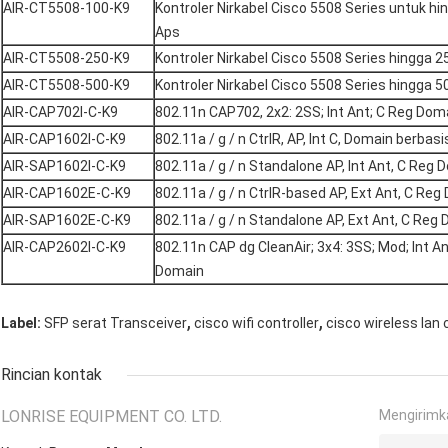
AIR-CT5508-100-K9
Kontroler Nirkabel Cisco 5508 Series untuk hi
Aps
AIR-CT5508-250-K9
Kontroler Nirkabel Cisco 5508 Series hingga 2
AIR-CT5508-500-K9
Kontroler Nirkabel Cisco 5508 Series hingga 5
AIR-CAP702I-C-K9
802.11n CAP702, 2x2: 2SS; Int Ant; C Reg Dom
AIR-CAP1602I-C-K9
802.11a / g / n CtrlR, AP, Int C, Domain berbasis
AIR-SAP1602I-C-K9
802.11a / g / n Standalone AP, Int Ant, C Reg 
AIR-CAP1602E-C-K9
802.11a / g / n CtrlR-based AP, Ext Ant, C Re
AIR-SAP1602E-C-K9
802.11a / g / n Standalone AP, Ext Ant, C Reg
AIR-CAP2602I-C-K9
802.11n CAP dg CleanAir; 3x4: 3SS; Mod; Int An
Domain
,
,
Label:
SFP serat Transceiver
cisco wifi controller
cisco wireless lan 
Rincian kontak
LONRISE EQUIPMENT CO. LTD.
Mengirimk