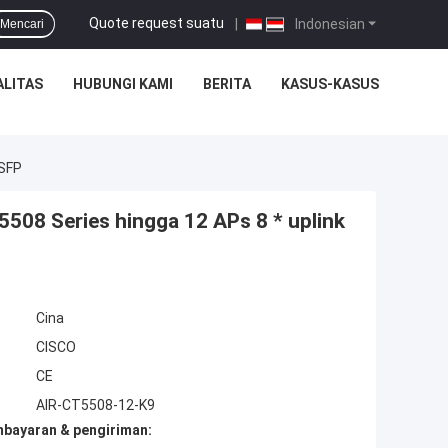
Quote request suatu
|
Indonesian
Mencari
ALITAS
HUBUNGI KAMI
BERITA
KASUS-KASUS
 SFP
508 Series hingga 12 APs 8 * uplink
Cina
CISCO
CE
AIR-CT5508-12-K9
mbayaran & pengiriman: