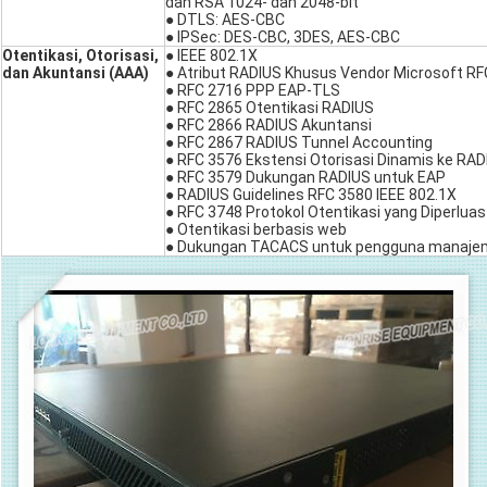
dan RSA 1024- dan 2048-bit
● DTLS: AES-CBC
● IPSec: DES-CBC, 3DES, AES-CBC
Otentikasi, Otorisasi,
● IEEE 802.1X
dan Akuntansi (AAA)
● Atribut RADIUS Khusus Vendor Microsoft RF
● RFC 2716 PPP EAP-TLS
● RFC 2865 Otentikasi RADIUS
● RFC 2866 RADIUS Akuntansi
● RFC 2867 RADIUS Tunnel Accounting
● RFC 3576 Ekstensi Otorisasi Dinamis ke RAD
● RFC 3579 Dukungan RADIUS untuk EAP
● RADIUS Guidelines RFC 3580 IEEE 802.1X
● RFC 3748 Protokol Otentikasi yang Diperluas
● Otentikasi berbasis web
● Dukungan TACACS untuk pengguna manaj