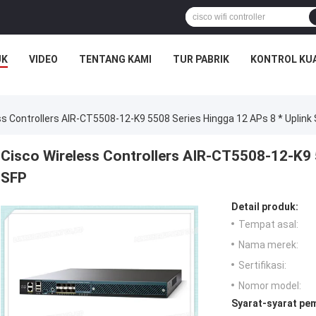
UK
VIDEO
TENTANG KAMI
TUR PABRIK
KONTROL KU
ss Controllers AIR-CT5508-12-K9 5508 Series Hingga 12 APs 8 * Uplink
Cisco Wireless Controllers AIR-CT5508-12-K9 5
SFP
Detail produk:
Tempat asal:
Nama merek:
Sertifikasi:
Nomor model:
Syarat-syarat pe