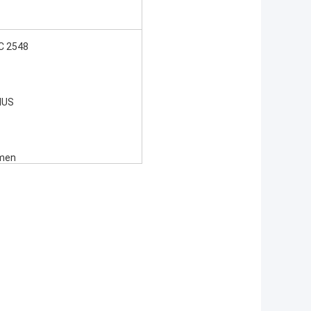
C 2548
IUS
emen