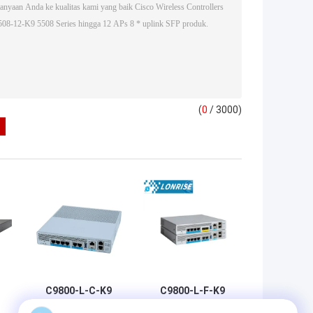
(
0
/ 3000)
C9800-L-C-K9
C9800-L-F-K9
Cisco Catalyst
Cisco Catalyst