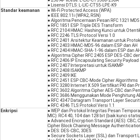
● 250 AP licese: L-LIC-CT5508-250A
● Lisensi DTLS: L-LIC-CT55-LPE-K9
Standar keamanan
● Wi-Fi Protected Access (WPA)
● IEEE 802.11i (WPA2, RSN)
● Algoritma Pencernaan Pesan RFC 1321 MD5
● RFC 1851 ESP Triple DES Transform
● RFC 2104 HMAC: Hashing Kunci untuk Otenti
● RFC 2246 TLS Protocol Versi 1.0
● RFC 2401 Arsitektur Keamanan untuk Protoko
● RFC 2403 HMAC-MD5-96 dalam ESP dan AH
● RFC 2404 HMAC-SHA-1-96 dalam ESP dan A
● Algoritma Cipher RFC 2405 ESP DES-CBC deng
● RFC 2406 IP Encapsulating Security Payload
● RFC 2407 Interpretasi untuk ISAKMP
● RFC 2408 ISAKMP
● RFC 2409 IKE
● RFC 2451 ESP CBC-Mode Cipher Algorithms
● RFC 3280 Internet X.509 Sertifikat PKI dan Pr
● RFC 3602 Algoritma Cipher AES-CBC dan P
● RFC 3686 Menggunakan Mode Penghitung A
● RFC 4347 Datagram Transport Layer Securit
● RFC 4346 TLS Protokol Versi 1.1
Enkripsi
● WEP dan Protokol Integritas Pesan Temporal 
MIC): RC4 40, 104 dan 128 bit (baik kunci stat
● Advanced Encryption Standard (AES): CBC,
Cipher Block Chaining Message Authenticatio
● DES: DES-CBC, 3DES
● Secure Sockets Layer (SSL) dan Transport L