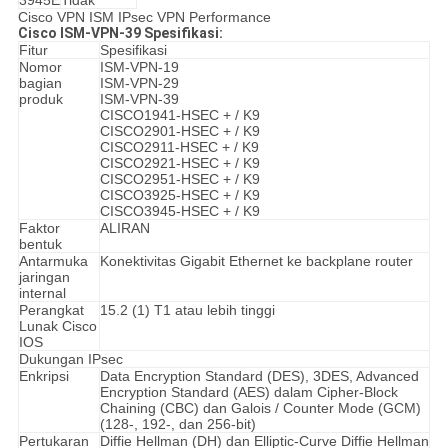
3945E
Tidak
Cisco VPN ISM IPsec VPN Performance
Cisco ISM-VPN-39
Spesifikasi:
Fitur
Spesifikasi
Nomor
ISM-VPN-19
bagian
ISM-VPN-29
produk
ISM-VPN-39
CISCO1941-HSEC + / K9
CISCO2901-HSEC + / K9
CISCO2911-HSEC + / K9
CISCO2921-HSEC + / K9
CISCO2951-HSEC + / K9
CISCO3925-HSEC + / K9
CISCO3945-HSEC + / K9
Faktor
ALIRAN
bentuk
Antarmuka
Konektivitas Gigabit Ethernet ke backplane router
jaringan
internal
Perangkat
15.2 (1) T1 atau lebih tinggi
Lunak Cisco
IOS
Dukungan IPsec
Enkripsi
Data Encryption Standard (DES), 3DES, Advanced
Encryption Standard (AES) dalam Cipher-Block
Chaining (CBC) dan Galois / Counter Mode (GCM)
(128-, 192-, dan 256-bit)
Pertukaran
Diffie Hellman (DH) dan Elliptic-Curve Diffie Hellman