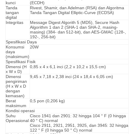
kunci
(ECDH)
Tanda
Rivest, Shamir, dan Adelman (RSA) dan Algoritma
tangan
Tanda Tangan Digital Elliptic-Curve (ECDSA)
digital
Integritas
Message Digest Algorith 5 (MD5), Secure Hash
Algorithm 1 dan 2 (SHA-1 dan SHA-2, masing-
masing) (384- dan 512-bit), dan AES-GMAC (128-,
192-, 256-bit)
Spesifikasi Daya
Konsumsi
20W
daya
(maksimum)
Spesifikasi Fisik
Dimensi (H
0,85 x 4 x 6,1 inci (2,2 x 10,2 x 15,5 cm)
x W x D)
Dimensi
9,45 x 7,18 x 2,38 inci (24 x 18,4 x 6,05 cm)
pengiriman
(H x W x D
dengan
kemasan)
Berat
0,5 pon (0,206 kg)
maksimum
Kondisi operasi
Suhu
Cisco 1941 dan 2901: 32 hingga 104 ° F (0 hingga
Operasional
40 ° C) normal
Cisco 2911, 2921, 2951, 3925, dan 3945: 32 hingga
122 ° F (0 hingga 50 ° C) normal