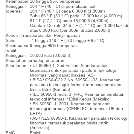
Kelembaban
10 hingga 95% beroperasi
Ketinggian
104 ° F (40 ° C) di permukaan laut
(operasi)
104 ° F (40 ° C) pada 6,000 ft (1,800m)
Suhu 86 ° F (30 ° C) pada 13.000 kaki (4.000 m)
81 ° F (27,2 ° C) pada 15,000 ft (4,600m)
Catatan: De-rate 34,5 ° F (1,4 ° C) per 1.000 kaki di
atas 6.000 kaki (per 300m di atas 2.600m)
Kondisi Transportasi dan Penyimpanan
Suhu
-4 hingga 149 ° F (-20 hingga + 65 ° C)
Kelembaban
9 hingga 95% beroperasi
relatif
Ketinggian
10.000 kaki (3,050m)
Kepatuhan terhadap peraturan
Keamanan
• UL 60950-1, 2nd Edition, Standar untuk
keamanan untuk peralatan platform teknologi
informasi yang dapat diakses (AS)
• BISA / CSA-C22.2 No. 60950-1-03, Keamanan
peralatan teknologi informasi termasuk peralatan
bisnis listrik (Kanada)
• IEC 60950-1: edisi 3 [PRC] Keamanan peralatan
teknologi informasi / Edisi Kedua [Meksiko]
• EN 60950 -1: 2001, Keamanan peralatan
teknologi informasi (CENELEC; termasuk UE dan
EFTA)
• AS / NZS 60950-1, Keamanan peralatan teknologi
informasi termasuk peralatan bisnis listrik
(Australia)
EMC
Emisi: