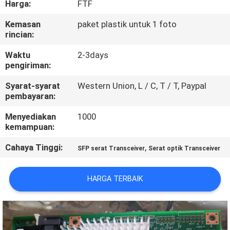
Harga:
FTF
KONTROL
Kemasan
paket plastik untuk 1 foto
rincian:
KUALITAS
Waktu
2-3days
pengiriman:
HUBUNGI
Syarat-syarat
Western Union, L / C, T / T, Paypal
KAMI
pembayaran:
Menyediakan
1000
BERITA
kemampuan:
Cahaya Tinggi:
,
SFP serat Transceiver
Serat optik Transceiver
KASUS-
KASUS
HARGA TERBAIK
SITEMAP