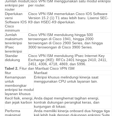
Jumlah modul
Cisco VPN ISM menggunakan satu modul enkripsi
enkripsi per
per router.
router
Diperlukan
Cisco VPN ISM memerlukan Cisco IOS Software
versi
Version 15.2 (1) T1 atau lebih baru.
Lisensi SEC-
Software IOS
K9 dan HSEC-K9 diperlukan.
Cisco
minimum
Jumlah
Cisco VPN ISM mendukung hingga 500
maksimum
terowongan di Cisco 1941, hingga 2000
terenkripsi
terowongan di Cisco 2900 Series, dan hingga
IPsec
3000 terowongan di Cisco 3900 Series.
terenkripsi
Standar
Cisco VPN ISM mendukung IPsec Internet Key
didukung
Exchange (IKE): RFCs 2401 hingga 2410, 2411,
2451, 4306, 4718, 4869, dan 5996.
Tabel 2.
Fitur dan Manfaat Cisco VPN ISM
fitur
Manfaat
Kemampuan
Enkripsi khusus melindungi kinerja saat
untuk
menggunakan CPU untuk layanan lain.
membongkar
enkripsi ke modul
layanan khusus
Kecil fisik, energi,
Anda dapat menghemat tagihan energi,
dan jejak karbon
kontrak dukungan perangkat keras, dan
kunjungan di lokasi.
Performa
Anda memiliki kinerja onboard dua hingga tiga
maksimal
kali lebih baik dengan dukungan enkripsi Suite