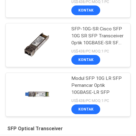
US$438/PC MOQ:1 PC
KONTAK
SFP-10G-SR Cisco SFP
10G SR SFP Transceiver
Optik 10GBASE-SR SFP
Modul
US$438/PC MOQ:1 PC
KONTAK
Modul SFP 10G LR SFP
Pemancar Optik
10GBASE-LR SFP
US$438/PC MOQ:1 PC
KONTAK
SFP Optical Transceiver