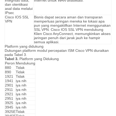
integritas data,
Internet untuk WAN difasilitasi.
dan otentikasi
asal data melalui
IPsec
Cisco IOS SSL
Bisnis dapat secara aman dan transparan
VPN
memperluas jaringan mereka ke lokasi apa
pun yang mengaktifkan Internet menggunakan
SSL VPN.
Cisco IOS SSL VPN mendukung
Klien Cisco AnyConnect, memungkinkan akses
jaringan penuh dari jarak jauh ke hampir
semua aplikasi.
Platform yang didukung
Dukungan platform modul percepatan ISM Cisco VPN diuraikan
pada Tabel 3.
Tabel 3.
Platform yang Didukung
Peron
Mendukung
880
Tidak
890
Tidak
1921
Tidak
1941
iya nih
2901
iya nih
2911
iya nih
2921
iya nih
2951
iya nih
3925
iya nih
3945
iya nih
3925E
Tidak