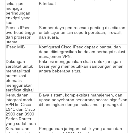
sekaligus
B terkuat.
menjaga
perlindungan
enkripsi yang
kuat
Proses IPsec
Sumber daya pemrosesan penting disediakan
overhead tinggi
untuk layanan lain seperti perutean, firewall,
dari prosesor
dan suara.
utama
IPsec MIB
Konfigurasi Cisco IPsec dapat dipantau dan
dapat diintegrasikan ke dalam berbagai solusi
manajemen VPN.
Dukungan
Enkripsi menggunakan skala untuk jaringan
sertifikat untuk
besar yang membutuhkan sambungan aman
memfasilitasi
antara beberapa situs.
autentikasi
otomatis
menggunakan
sertifikat digital
Kemudahan
Biaya sistem, kompleksitas manajemen, dan
integrasi modul
upaya penyebaran berkurang secara signifikan
VPN ke Cisco
dibandingkan dengan solusi multi-perangkat.
1941 dan Cisco
2900 dan 3900
Series Router
yang sudah ada
Kerahasiaan,
Penggunaan jaringan publik yang aman dan