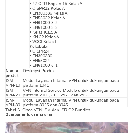
• 47 CFR Bagian 15 Kelas A
• CISPR22 Kelas A
• EN300386 Kelas A
• EN55022 Kelas A
• EN61000-3-2
• EN61000-3-3
• Kelas ICES A
• KN 22 Kelas A
• VCCI Kelas I
Kekebalan:
• CISPR24
• EN300386
• EN55024
• EN61000-6-1
Nomor
Deskripsi Produk
produk
ISM-
Modul Layanan Internal VPN untuk dukungan pada
VPN-19
platform 1941
ISM-
VPN Internal Service Module untuk dukungan pada
VPN-29
platform 2901,2911,2921 dan 2951
ISM-
Modul Layanan Internal VPN untuk dukungan pada
VPN-39
platform 3925 dan 3945
Tabel 6.
Cisco VPN ISM dan ISR G2 Bundles
Gambar untuk referensi: