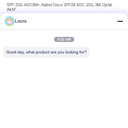
SFP-25G-AOC3M=, Kabel Cisco SFP28 AOC, 25G, 3M, Optik
Aktif
Laura
SFP-25G-AOC5M=, Kabel Cisco SFP28 AOC, Panjang
25Gbps/Optik Aktif/5M
Kabel DAC QSFP28 100Gbps Kabel Tembaga Pasif Direct
6:52 AM
Attach dengan Panjang 5M untuk Interkoneksi Kecepatan
Tinggi
Good day, what product are you looking for?
Bad Request
Semua
Modul Transceiver 
SFP Optical 
Optik
Transceiver
CISCO SFP Modul
Kontrol Industri PLC
Saklar Ethernet 
Modul Huawei SFP
Cisco