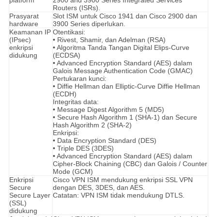
platform
2900 and 3900 Series Integrated Services
Routers (ISRs).
Prasyarat
Slot ISM untuk Cisco 1941 dan Cisco 2900 dan
hardware
3900 Series diperlukan.
Keamanan IP
Otentikasi:
(IPsec)
• Rivest, Shamir, dan Adelman (RSA)
enkripsi
• Algoritma Tanda Tangan Digital Elips-Curve
didukung
(ECDSA)
• Advanced Encryption Standard (AES) dalam
Galois Message Authentication Code (GMAC)
Pertukaran kunci:
• Diffie Hellman dan Elliptic-Curve Diffie Hellman
(ECDH)
Integritas data:
• Message Digest Algorithm 5 (MD5)
• Secure Hash Algorithm 1 (SHA-1) dan Secure
Hash Algorithm 2 (SHA-2)
Enkripsi:
• Data Encryption Standard (DES)
• Triple DES (3DES)
• Advanced Encryption Standard (AES) dalam
Cipher-Block Chaining (CBC) dan Galois / Counter
Mode (GCM)
Enkripsi
Cisco VPN ISM mendukung enkripsi SSL VPN
Secure
dengan DES, 3DES, dan AES.
Secure Layer
Catatan: VPN ISM tidak mendukung DTLS.
(SSL)
didukung