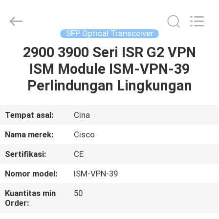
LonRise
Equipment
Co.
Ltd..
All
SFP Optical Transceiver
Rights
Reserved.
2900 3900 Seri ISR ​​G2 VPN
RUMAH
ISM Module ISM-VPN-39
PRODUK
Perlindungan Lingkungan
VIDEO
Tempat asal:
Cina
Nama merek:
Cisco
TENTANG
Sertifikasi:
CE
KAMI
Nomor model:
ISM-VPN-39
TUR
Kuantitas min
50
Order:
PABRIK