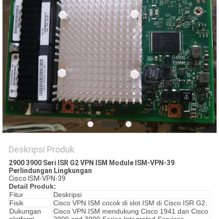
KEBIJAKAN
PRIVASI
Deskripsi Produk
2900 3900 Seri ISR ​​G2 VPN ISM Module ISM-VPN-39
Perlindungan Lingkungan
Cisco ISM-VPN-39
Detail Produk:
Fitur
Deskripsi
Fisik
Cisco VPN ISM cocok di slot ISM di Cisco ISR G2.
Dukungan
Cisco VPN ISM mendukung Cisco 1941 dan Cisco