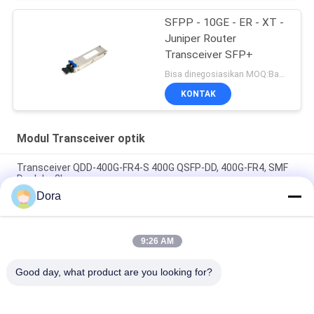
SFPP - 10GE - ER - XT -
Juniper Router
Transceiver SFP+
Bisa dinegosiasikan MOQ:Bagian 1
KONTAK
Modul Transceiver optik
Transceiver QDD-400G-FR4-S 400G QSFP-DD, 400G-FR4, SMF
Dupleks 2km
Dora
QDD-400G-DR4-S 400G QSFP-DD Transceiver, 400G-DR4, 500m
Duplex SMF
9:26 AM
QDD-400G-LR4-S 400G QSFP-DD Transceiver, 400G-LR4, 10km
Duplex SMF
Good day, what product are you looking for?
Bad Request
Semua