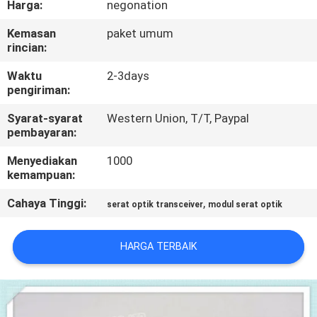
Harga:
negonation
KONTROL
Kemasan
paket umum
rincian:
KUALITAS
Waktu
2-3days
pengiriman:
HUBUNGI
Syarat-syarat
Western Union, T/T, Paypal
KAMI
pembayaran:
Menyediakan
1000
BERITA
kemampuan:
Cahaya Tinggi:
,
serat optik transceiver
modul serat optik
KASUS-
KASUS
HARGA TERBAIK
SITEMAP