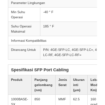
Parameter Lingkungan
Min Suhu
-40 ° F
Operasi
Suhu Operasi
185 ° F
Maksimal
Informasi Kompatibilitas
Dirancang Untuk
P/N: 4GE-SFP-LC, 4GE-SFP-LC=, 4GE-
LC-RF, 4GE-SFP-LC-RF=
Spesifikasi SFP Port Cabling
Produk
Panjang
Jenis
Ukuran
Lebar B
gelombang
Serat
inti
Modal (M
(nm)
(μm)
Km) ***
1000BASE-
850
MMF
62.5
160 (FDD
SX
grade)