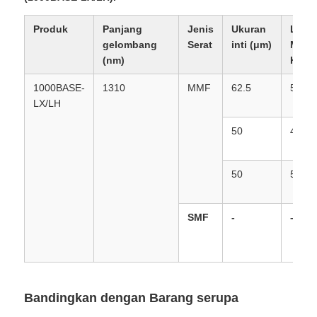
Produk
Panjang
Jenis
Ukuran
Leba
gelombang
Serat
inti (μm)
Moda
(nm)
Km)
1000BASE-
1310
MMF
62.5
500
LX/LH
50
400
50
500
SMF
-
-
Bandingkan dengan Barang serupa