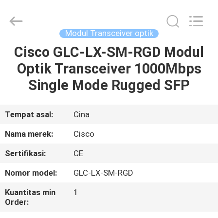
LonRise
Equipment
Co.
Ltd..
All
Modul Transceiver optik
Rights
Reserved.
Cisco GLC-LX-SM-RGD Modul
RUMAH
Optik Transceiver 1000Mbps
PRODUK
Single Mode Rugged SFP
VIDEO
Tempat asal:
Cina
Nama merek:
Cisco
TENTANG
Sertifikasi:
CE
KAMI
Nomor model:
GLC-LX-SM-RGD
TUR
Kuantitas min
1
Order:
PABRIK