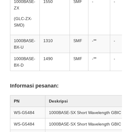
1000BASE-
1550
SMF
-
-
ZX
(GLC-ZX-
SMD)
1000BASE-
1310
SMF
-**
-
BX-U
1000BASE-
1490
SMF
-**
-
BX-D
Informasi pesanan:
PN
Deskripsi
WS-G5484
1000BASE-SX Short Wavelength GBIC (Han
WS-G5484
1000BASE-SX Short Wavelength GBIC (Han