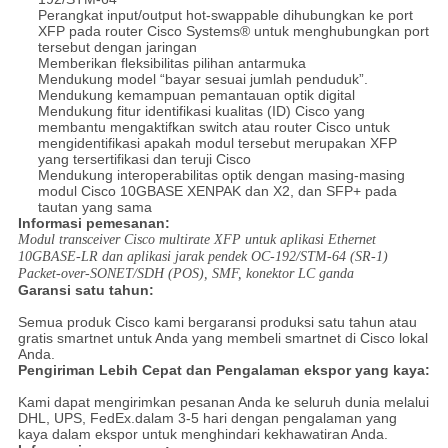
Perangkat input/output hot-swappable dihubungkan ke port
XFP pada router Cisco Systems® untuk menghubungkan port
tersebut dengan jaringan
Memberikan fleksibilitas pilihan antarmuka
Mendukung model “bayar sesuai jumlah penduduk”.
Mendukung kemampuan pemantauan optik digital
Mendukung fitur identifikasi kualitas (ID) Cisco yang
membantu mengaktifkan switch atau router Cisco untuk
mengidentifikasi apakah modul tersebut merupakan XFP
yang tersertifikasi dan teruji Cisco
Mendukung interoperabilitas optik dengan masing-masing
modul Cisco 10GBASE XENPAK dan X2, dan SFP+ pada
tautan yang sama
Informasi pemesanan:
Modul transceiver Cisco multirate XFP untuk aplikasi Ethernet
10GBASE-LR dan aplikasi jarak pendek OC-192/STM-64 (SR-1)
Packet-over-SONET/SDH (POS), SMF, konektor LC ganda
Garansi satu tahun:
Semua produk Cisco kami bergaransi produksi satu tahun atau
gratis smartnet untuk Anda yang membeli smartnet di Cisco lokal
Anda.
Pengiriman Lebih Cepat dan Pengalaman ekspor yang kaya:
Kami dapat mengirimkan pesanan Anda ke seluruh dunia melalui
DHL, UPS, FedEx.dalam 3-5 hari dengan pengalaman yang
kaya dalam ekspor untuk menghindari kekhawatiran Anda.