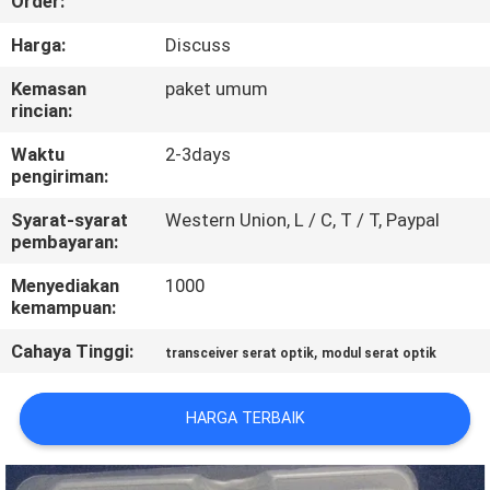
Order:
KONTROL
Harga:
Discuss
KUALITAS
Kemasan
paket umum
rincian:
HUBUNGI
Waktu
2-3days
pengiriman:
KAMI
Syarat-syarat
Western Union, L / C, T / T, Paypal
pembayaran:
BERITA
Menyediakan
1000
kemampuan:
KASUS-
Cahaya Tinggi:
,
transceiver serat optik
modul serat optik
KASUS
HARGA TERBAIK
SITEMAP