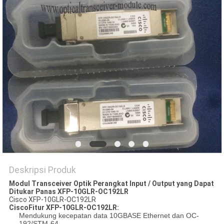
KEBIJAKAN
PRIVASI
Deskripsi Produk
Modul Transceiver Optik Perangkat Input / Output yang Dapat
Ditukar Panas XFP-10GLR-OC192LR
Cisco XFP-10GLR-OC192LR
Cisco
Fitur XFP-10GLR-OC192LR:
Mendukung kecepatan data 10GBASE Ethernet dan OC-
192/STM-64