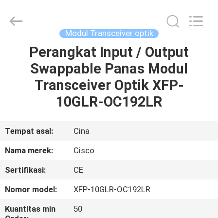
LonRise
Equipment
Co.
Ltd..
All
Modul Transceiver optik
Rights
Reserved.
Perangkat Input / Output
RUMAH
Swappable Panas Modul
PRODUK
Transceiver Optik XFP-
10GLR-OC192LR
VIDEO
Tempat asal:
Cina
TENTANG
Nama merek:
Cisco
KAMI
Sertifikasi:
CE
TUR
Nomor model:
XFP-10GLR-OC192LR
PABRIK
Kuantitas min
50