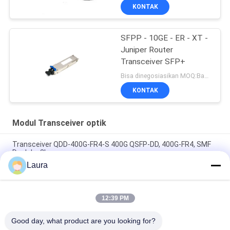
KONTAK
SFPP - 10GE - ER - XT -
Juniper Router
Transceiver SFP+
Bisa dinegosiasikan MOQ:Bagian 1
KONTAK
Modul Transceiver optik
Transceiver QDD-400G-FR4-S 400G QSFP-DD, 400G-FR4, SMF
Dupleks 2km
Laura
QDD-400G-DR4-S 400G QSFP-DD Transceiver, 400G-DR4, 500m
Duplex SMF
12:39 PM
QDD-400G-LR4-S 400G QSFP-DD Transceiver, 400G-LR4, 10km
Duplex SMF
Good day, what product are you looking for?