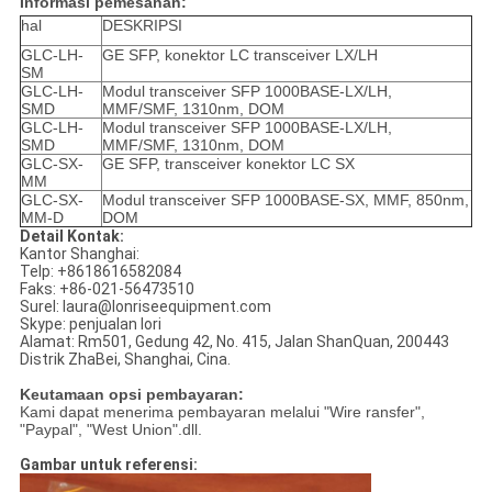
Informasi pemesanan:
hal
DESKRIPSI
GLC-LH-
GE SFP, konektor LC transceiver LX/LH
SM
GLC-LH-
Modul transceiver SFP 1000BASE-LX/LH,
SMD
MMF/SMF, 1310nm, DOM
GLC-LH-
Modul transceiver SFP 1000BASE-LX/LH,
SMD
MMF/SMF, 1310nm, DOM
GLC-SX-
GE SFP, transceiver konektor LC SX
MM
GLC-SX-
Modul transceiver SFP 1000BASE-SX, MMF, 850nm,
MM-D
DOM
Detail Kontak:
Kantor Shanghai:
Telp: +8618616582084
Faks: +86-021-56473510
Surel: laura@lonriseequipment.com
Skype: penjualan lori
Alamat: Rm501, Gedung 42, No. 415, Jalan ShanQuan, 200443
Distrik ZhaBei, Shanghai, Cina.
Keutamaan opsi pembayaran:
Kami dapat menerima pembayaran melalui "Wire ransfer",
"Paypal", "West Union".dll.
Gambar untuk referensi: