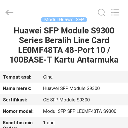
LonRise
Equipment
Co.
Ltd..
All
Modul Huawei SFP
Rights
Reserved.
Huawei SFP Module S9300
RUMAH
Series Beralih Line Card
PRODUK
LE0MF48TA 48-Port 10 /
100BASE-T Kartu Antarmuka
VIDEO
Tempat asal:
Cina
TENTANG
Nama merek:
Huawei SFP Module S9300
KAMI
Sertifikasi:
CE SFP Module S9300
TUR
Nomor model:
Modul SFP SFP LE0MF48TA S9300
PABRIK
Kuantitas min
1 unit