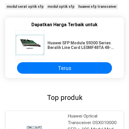
modul serat optik sfp
modul optik sfp
huawei sfp transceiver
Dapatkan Harga Terbaik untuk
Huawei SFP Module S9300 Series
Beralih Line Card LE0MF48TA 48-
Port 10 / 100BASE-T Kartu
Antarmuka
Terus
Top produk
Huawei Optical
Transceiver OSX010000