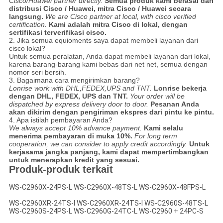
Cisco/Huawei partner directly.
Semua produk kami berasal dari
distribusi Cisco / Huawei, mitra Cisco / Huawei secara
langsung.
We are Cisco partner at local, with cisco verified
certification.
Kami adalah mitra Cisco di lokal, dengan
sertifikasi terverifikasi cisco.
2. Jika semua equioments saya dapat membeli layanan dari
cisco lokal?
Untuk semua peralatan, Anda dapat membeli layanan dari lokal,
karena barang-barang kami bebas dari net net, semua dengan
nomor seri bersih.
3. Bagaimana cara mengirimkan barang?
Lonrise work with DHL,FEDEX,UPS and TNT.
Lonrise bekerja
dengan DHL, FEDEX, UPS dan TNT.
Your order will be
dispatched by express delivery door to door.
Pesanan Anda
akan dikirim dengan pengiriman ekspres dari pintu ke pintu.
4. Apa istilah pembayaran Anda?
We always accept 10% advance payment.
Kami selalu
menerima pembayaran di muka 10%.
For long term
cooperation, we can consider to apply credit accordingly.
Untuk
kerjasama jangka panjang, kami dapat mempertimbangkan
untuk menerapkan kredit yang sesuai.
Produk-produk terkait
WS-C2960X-24PS-L WS-C2960X-48TS-L WS-C2960X-48FPS-L
WS-C2960XR-24TS-I WS-C2960XR-24TS-I WS-C2960S-48TS-L
WS-C2960S-24PS-L WS-C2960G-24TC-L WS-C2960 + 24PC-S