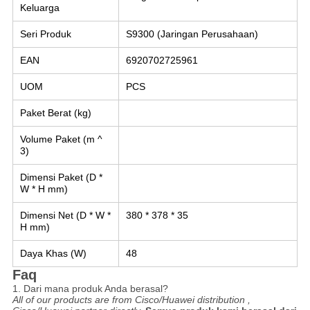
Keluarga
Seri Produk
S9300 (Jaringan Perusahaan)
EAN
6920702725961
UOM
PCS
Paket Berat (kg)
Volume Paket (m ^
3)
Dimensi Paket (D *
W * H mm)
Dimensi Net (D * W *
380 * 378 * 35
H mm)
Daya Khas (W)
48
Faq
1. Dari mana produk Anda berasal?
All of our products are from Cisco/Huawei distribution ,