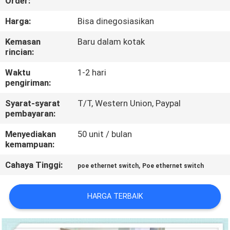
Order:
KONTROL
Harga:
Bisa dinegosiasikan
KUALITAS
Kemasan
Baru dalam kotak
rincian:
HUBUNGI
Waktu
1-2 hari
pengiriman:
KAMI
Syarat-syarat
T/T, Western Union, Paypal
pembayaran:
BERITA
Menyediakan
50 unit / bulan
kemampuan:
KASUS-
Cahaya Tinggi:
,
poe ethernet switch
Poe ethernet switch
KASUS
HARGA TERBAIK
SITEMAP