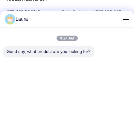
SFP-10G-BXD1, Transceiver Optik Seri Huawei SFP-10G, 10G
SFP+, BIDI TX1330/RX1270, 10km SM
Laura
SFP-10G-BXU1, Pemancar Optik Huawei SFP+, 10G, BIDI, 10km
9:24 AM
OSX010000, Pemancar Optik Huawei SFP+, 10G SFP+,
1310nm, 10km
Good day, what product are you looking for?
Bad Request
Semua
Modul Transceiver 
SFP Optical 
Optik
Transceiver
CISCO SFP Modul
Kontrol Industri PLC
Saklar Ethernet 
Modul Huawei SFP
Cisco
Switch Jaringan 
Titik Akhir 