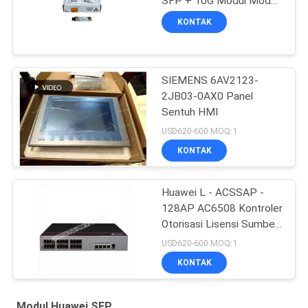
SFP + 10G Modul Mode
Tunggal 1310nm 10km
KONTAK
LC
SIEMENS 6AV2123-
2JB03-0AX0 Panel
Sentuh HMI
USD620-600 MOQ:1
KONTAK
Huawei L - ACSSAP -
128AP AC6508 Kontroler
Otorisasi Lisensi Sumber
Daya AP
USD620-600 MOQ:1
KONTAK
Modul Huawei SFP