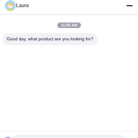
Laura
CR5D0SRUAI70, Papan Kontrol Utama Huawei NetEngine 8000,
Memori 32G/SRUA-1 TA-F/Papan Perawatan Utama A18A
11:08 AM
CR5DSFUIT07F, switch seri Huawei CR5DSFUIT, kapasitas
switching 1 Tb/s
Good day, what product are you looking for?
Bad Request
Semua
Modul Transceiver 
SFP Optical 
Optik
Transceiver
CISCO SFP Modul
Kontrol Industri PLC
Saklar Ethernet 
Modul Huawei SFP
Cisco
Switch Jaringan 
Titik Akhir 
Huawei
Konferensi Video