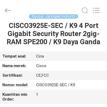
LonRise
Equipment
Co.
Ltd..
All
Router Jaringan Industri
Rights
Reserved.
CISCO3925E-SEC / K9 4 Port
RUMAH
Gigabit Security Router 2gig-
PRODUK
RAM SPE200 / K9 Daya Ganda
VIDEO
Tempat asal:
Cina
Nama merek:
Cisco
TENTANG
Sertifikasi:
CE,FCC
KAMI
Nomor model:
CISCO3925E-SEC / K9
TUR
Kuantitas min
1
Order:
PABRIK