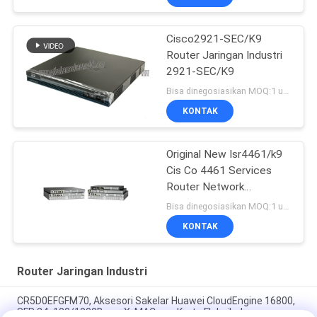
Cisco2921-SEC/K9
Router Jaringan Industri
2921-SEC/K9
Bisa dinegosiasikan MOQ:1 unit
KONTAK
Original New Isr4461/k9
Cis Co 4461 Services
Router Network
PouterISR4461/K9
Bisa dinegosiasikan MOQ:1 unit
KONTAK
Router Jaringan Industri
CR5D0EFGFM70, Aksesori Sakelar Huawei CloudEngine 16800,
SFP 24x100/1000Base-X, MACsec, Kartu Fleksibel