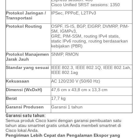
Cisco Unified SRST sessions: 1350
Protokol Jaringan /
IPSec, PPPoE, L2TPv3
Transportasi
Protokol Routing
OSPF, IS-IS, BGP, EIGRP, DVMRP, PIM-
SM, IGMPv3,
GRE, PIM-SSM, routing IPv4 statis,
static IPv6 routing, routing berdasarkan
kebijakan (PBR)
Protokol Manajemen
SNMP, RMON
Jarak Jauh
Standar yang sesuai
IEEE 802.3, IEEE 802.1Q, IEEE 802.1ah,
IEEE 802.1ag
Kekuasaan
AC 120/230 V (50/60 Hz)
Dimensi (WxDxH)
47,6 cm x 43,8 cm x 13,3 cm
Berat
17,7 kg
Garansi Produsen
Garansi 1 tahun
Garansi satu tahun:
Semua produk Cisco kami dengan garansi pembuatan satu
tahun atau smartnet gratis untuk Anda membeli smartnet di
Cisco lokal Anda.
Pengiriman Lebih Cepat dan Pengalaman Ekspor yang