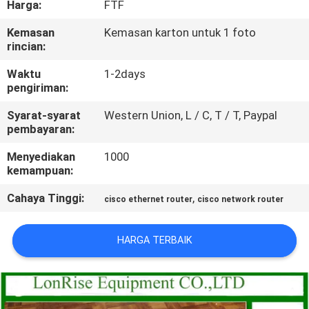
Harga:
FTF
KONTROL
Kemasan
Kemasan karton untuk 1 foto
rincian:
KUALITAS
Waktu
1-2days
pengiriman:
HUBUNGI
Syarat-syarat
Western Union, L / C, T / T, Paypal
KAMI
pembayaran:
Menyediakan
1000
BERITA
kemampuan:
Cahaya Tinggi:
,
cisco ethernet router
cisco network router
KASUS-
KASUS
HARGA TERBAIK
SITEMAP