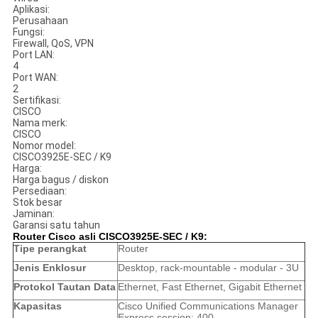
Aplikasi:
Perusahaan
Fungsi:
Firewall, QoS, VPN
Port LAN:
4
Port WAN:
2
Sertifikasi:
CISCO
Nama merk:
CISCO
Nomor model:
CISCO3925E-SEC / K9
Harga:
Harga bagus / diskon
Persediaan:
Stok besar
Jaminan:
Garansi satu tahun
Router Cisco asli CISCO3925E-SEC / K9:
Tipe perangkat
Router
Jenis Enklosur
Desktop, rack-mountable - modular - 3U
Protokol Tautan Data
Ethernet, Fast Ethernet, Gigabit Ethernet
Kapasitas
Cisco Unified Communications Manager
Express session: 400