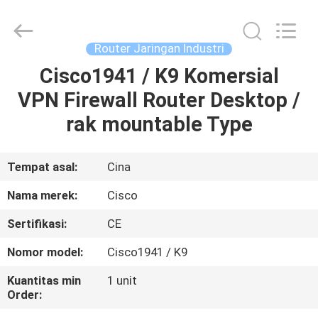
LonRise
Equipment
Co.
Ltd..
All
Router Jaringan Industri
Rights
Reserved.
Cisco1941 / K9 Komersial
RUMAH
VPN Firewall Router Desktop /
PRODUK
rak mountable Type
VIDEO
Tempat asal:
Cina
Nama merek:
Cisco
TENTANG
Sertifikasi:
CE
KAMI
Nomor model:
Cisco1941 / K9
TUR
Kuantitas min
1 unit
Order:
PABRIK