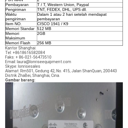
Pembayaran
T / T, Western Union, Paypal
Pengiriman
TNT, FEDEX, DHL, UPS dll.
Waktu
Dalam 1 atau 2 hari setelah mendapat
pengiriman
pembayaran
Item NO.
CISCO 1941 / K9
Memori Standar
512 MB
Memori
2GB
Maksimum
Memori Flash
256 MB
Kantor Shanghai:
Tel: +8618616582084
Faks: + 86-021-56473510
Email: laura@lonriseequipment.com
Skype: lonrisesales
Alamat: Rm501, Gedung 42, No. 415, Jalan ShanQuan, 200443
Distrik ZhaBei, Shanghai, Cina.
Gambar barang: