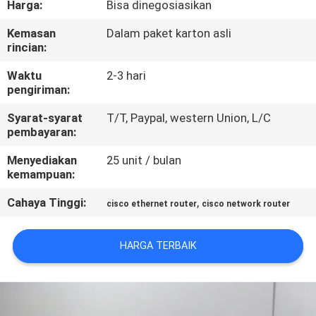
Harga:
Bisa dinegosiasikan
KONTROL
Kemasan
Dalam paket karton asli
rincian:
KUALITAS
Waktu
2-3 hari
pengiriman:
HUBUNGI
Syarat-syarat
T/T, Paypal, western Union, L/C
KAMI
pembayaran:
Menyediakan
25 unit / bulan
BERITA
kemampuan:
Cahaya Tinggi:
,
cisco ethernet router
cisco network router
KASUS-
KASUS
HARGA TERBAIK
SITEMAP