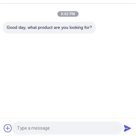
Memori 32G/SRUA-1 TA-F/Papan Perawatan Utama A18A
6:02 PM
CR5DSFUIT07F, switch seri Huawei CR5DSFUIT, kapasitas
switching 1 Tb/s
Good day, what product are you looking for?
Bad Request
Semua
Modul Transceiver 
SFP Optical 
Optik
Transceiver
CISCO SFP Modul
Kontrol Industri PLC
Saklar Ethernet 
Modul Huawei SFP
Cisco
Switch Jaringan 
Titik Akhir 
Huawei
Konferensi Video
Quote request suatu