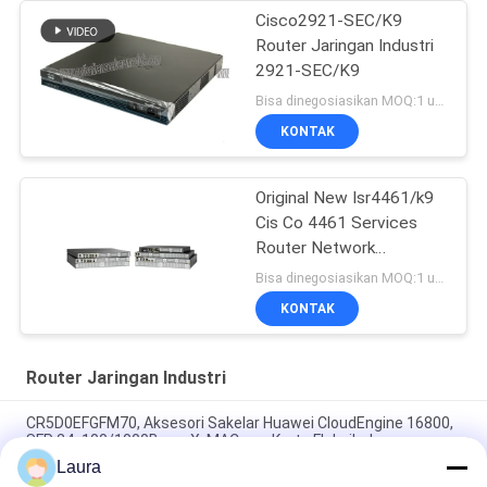
Cisco2921-SEC/K9
Router Jaringan Industri
2921-SEC/K9
Bisa dinegosiasikan MOQ:1 unit
KONTAK
Original New Isr4461/k9
Cis Co 4461 Services
Router Network
PouterISR4461/K9
Bisa dinegosiasikan MOQ:1 unit
KONTAK
Router Jaringan Industri
CR5D0EFGFM70, Aksesori Sakelar Huawei CloudEngine 16800,
SFP 24x100/1000Base-X, MACsec, Kartu Fleksibel
Laura
CR5D0SRUAI70, Papan Kontrol Utama Huawei NetEngine 8000,