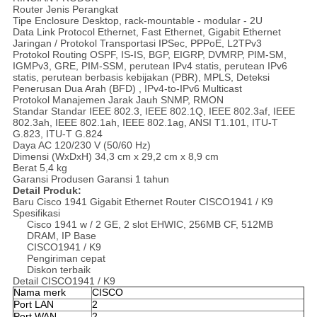
Router Jenis Perangkat
Tipe Enclosure Desktop, rack-mountable - modular - 2U
Data Link Protocol Ethernet, Fast Ethernet, Gigabit Ethernet
Jaringan / Protokol Transportasi IPSec, PPPoE, L2TPv3
Protokol Routing OSPF, IS-IS, BGP, EIGRP, DVMRP, PIM-SM,
IGMPv3, GRE, PIM-SSM, perutean IPv4 statis, perutean IPv6
statis, perutean berbasis kebijakan (PBR), MPLS, Deteksi
Penerusan Dua Arah (BFD) , IPv4-to-IPv6 Multicast
Protokol Manajemen Jarak Jauh SNMP, RMON
Standar Standar IEEE 802.3, IEEE 802.1Q, IEEE 802.3af, IEEE
802.3ah, IEEE 802.1ah, IEEE 802.1ag, ANSI T1.101, ITU-T
G.823, ITU-T G.824
Daya AC 120/230 V (50/60 Hz)
Dimensi (WxDxH) 34,3 cm x 29,2 cm x 8,9 cm
Berat 5,4 kg
Garansi Produsen Garansi 1 tahun
Detail Produk:
Baru Cisco 1941 Gigabit Ethernet Router CISCO1941 / K9
Spesifikasi
Cisco 1941 w / 2 GE, 2 slot EHWIC, 256MB CF, 512MB
DRAM, IP Base
CISCO1941 / K9
Pengiriman cepat
Diskon terbaik
Detail CISCO1941 / K9
Nama merk
CISCO
Port LAN
2
Port WAN
2